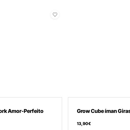
ork Amor-Perfeito
Grow Cube íman Gira
13
,
90
€