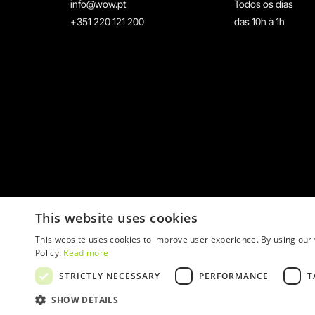
info@wow.pt
Todos os dias
+351 220 121 200
das 10h à 1h
This website uses cookies
This website uses cookies to improve user experience. By using our 
Policy.
Read more
STRICTLY NECESSARY
PERFORMANCE
T
© 2026 WOW
SHOW DETAILS