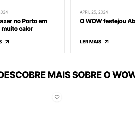
2024
APRIL 25, 2024
fazer no Porto em
O WOW festejou Abr
 muito calor
S
LER MAIS
DESCOBRE MAIS SOBRE O WO