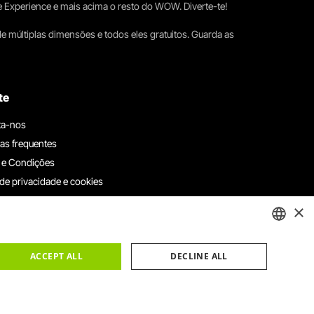
e Experience e mais acima o resto do WOW. Diverte-te!
e múltiplas dimensões e todos eles gratuitos. Guarda as
te
ta-nos
as frequentes
 e Condições
 de privacidade e cookies
ha connosco
×
e denúncias
e reclamações
ENGLISH
ACCEPT ALL
DECLINE ALL
PORTUGUESE