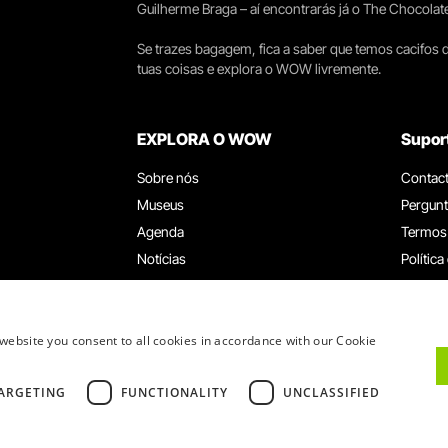
Guilherme Braga – aí encontrarás já o The Chocolat
Se trazes bagagem, fica a saber que temos cacifos d
tuas coisas e explora o WOW livremente.
EXPLORA O WOW
Supor
Sobre nós
Contac
Museus
Pergunt
Agenda
Termos
Notícias
Política
Restaurantes
Trabal
Cartão WOW
Canal d
Grupos e Eventos
Livro d
website you consent to all cookies in accordance with our Cookie
Serviço Educativo
ARGETING
FUNCTIONALITY
UNCLASSIFIED