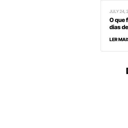
JULY 24, 
O que 
dias de
LER MAI