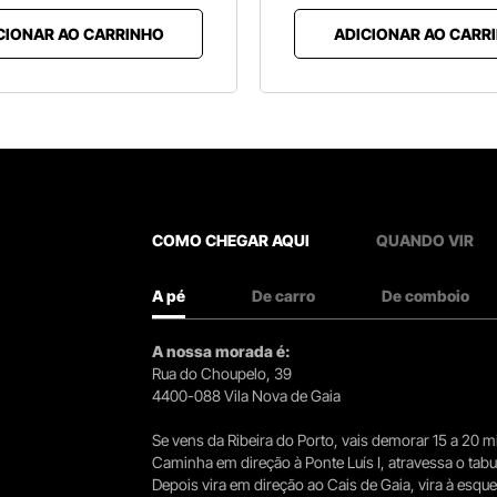
CIONAR AO CARRINHO
ADICIONAR AO CARR
COMO CHEGAR AQUI
QUANDO VIR
A pé
De carro
De comboio
A nossa morada é:
Rua do Choupelo, 39
4400-088 Vila Nova de Gaia
Se vens da Ribeira do Porto, vais demorar 15 a 20
Caminha em direção à Ponte Luís I, atravessa o tabule
Depois vira em direção ao Cais de Gaia, vira à esqu