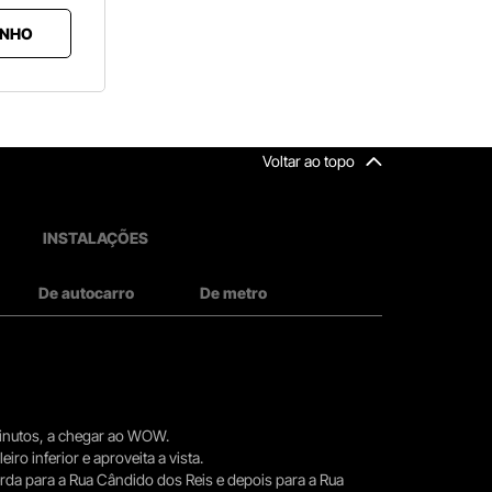
INHO
Voltar ao topo
INSTALAÇÕES
De autocarro
De metro
 minutos, a chegar ao WOW.
iro inferior e aproveita a vista.
erda para a Rua Cândido dos Reis e depois para a Rua