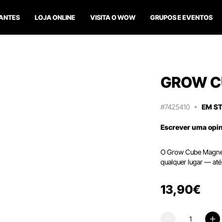
ANTES
LOJA ONLINE
VISITA O WOW
GRUPOS E EVENTOS
GROW C
#7425410
EM S
Escrever uma opi
O Grow Cube Magnet 
qualquer lugar — até 
13
,
90
€