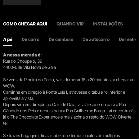
COMO CHEGAR AQUI
QUANDO VIR
INSTALAÇÕES
A pé
De carro
De comboio
De autocarro
De metro
A nossa morada é:
Rua do Choupelo, 39
4400-088 Vila Nova de Gaia
Se vens da Ribeira do Porto, vais demorar 15 a 20 minutos, a chegar ao
WOW.
Caminha em direção à Ponte Luís I, atravessa o tabuleiro inferior e
aproveita a vista.
Depois vira em direção ao Cais de Gaia, vira à esquerda para a Rua
Cândido dos Reis e depois para a Rua Guilherme Braga – aí encontrarás
já o The Chocolate Experience e mais acima o resto do WOW. Diverte-
te!
Se trazes bagagem, fica a saber que temos cacifos de múltiplas