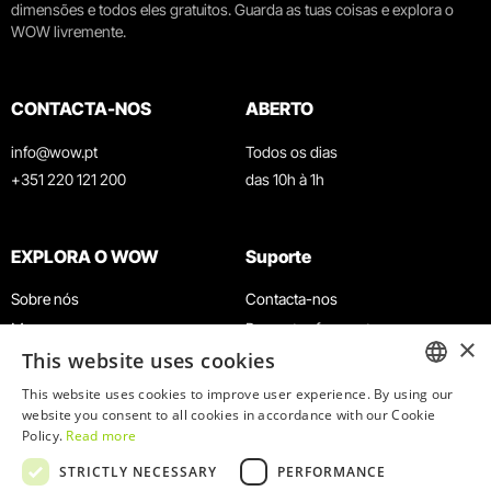
dimensões e todos eles gratuitos. Guarda as tuas coisas e explora o
WOW livremente.
CONTACTA-NOS
ABERTO
info@wow.pt
Todos os dias
+351 220 121 200
das 10h à 1h
EXPLORA O WOW
Suporte
Sobre nós
Contacta-nos
Museus
Perguntas frequentes
×
This website uses cookies
Agenda
Termos e Condições
Notícias
Política de privacidade e cookies
This website uses cookies to improve user experience. By using our
ENGLISH
website you consent to all cookies in accordance with our Cookie
Restaurantes
Trabalha connosco
Policy.
Read more
Cartão WOW
Canal de denúncias
PORTUGUESE
STRICTLY NECESSARY
PERFORMANCE
Grupos e Eventos
Livro de reclamações