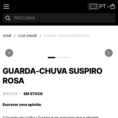
PT
HOME
/
LOJA ONLINE
/
GUARDA-CHUVA SUSPIRO ROSA
GUARDA-CHUVA SUSPIRO
ROSA
#7425114
EM STOCK
Escrever uma opinião
O Guarda-chuva Rosa Suspiro é um acessório leve e vibrante,