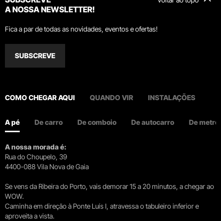
A NOSSA NEWSLETTER!
Fica a par de todas as novidades, eventos e ofertas!
SUBSCREVE
COMO CHEGAR AQUI
QUANDO VIR
INSTALAÇÕES
A pé
De carro
De comboio
De autocarro
De metro
A nossa morada é:
Rua do Choupelo, 39
4400-088 Vila Nova de Gaia
Se vens da Ribeira do Porto, vais demorar 15 a 20 minutos, a chegar ao
WOW.
Caminha em direção à Ponte Luís I, atravessa o tabuleiro inferior e
aproveita a vista.