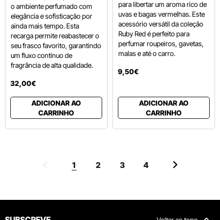
para libertar um aroma rico de
o ambiente perfumado com
uvas e bagas vermelhas.
Este
elegância e sofisticação por
acessório versátil da coleção
ainda mais tempo. Esta
Ruby Red é perfeito para
recarga permite reabastecer o
perfumar roupeiros, gavetas,
seu frasco favorito, garantindo
malas e até o carro.
um fluxo contínuo de
fragrância de alta qualidade.
9
,
50
€
32
,
00
€
ADICIONAR AO
ADICIONAR AO
CARRINHO
CARRINHO
1
2
3
4
SUBSCREVE
Voltar ao topo