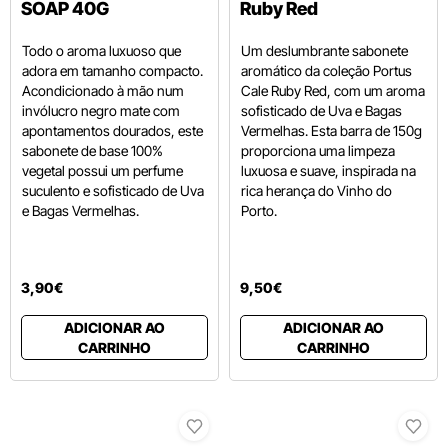
SOAP 40G
Ruby Red
Todo o aroma luxuoso que
Um deslumbrante sabonete
adora em tamanho compacto.
aromático da coleção Portus
Acondicionado à mão num
Cale Ruby Red, com um aroma
invólucro negro mate com
sofisticado de Uva e Bagas
apontamentos dourados, este
Vermelhas. Esta barra de 150g
sabonete de base 100%
proporciona uma limpeza
vegetal possui um perfume
luxuosa e suave, inspirada na
suculento e sofisticado de Uva
rica herança do Vinho do
e Bagas Vermelhas.
Porto.
3
,
90
€
9
,
50
€
ADICIONAR AO
ADICIONAR AO
CARRINHO
CARRINHO