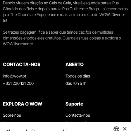
Depois vira em direção ao Cais de Gaia, vira à esquerda para a Rua
Cândido dos Reis e depois para a Rua Guilherme Braga – aí encontrarás
já o The Chocolate Experience e mais acima o resto do WOW. Diverte-
te!
Se trazes bagagem, fica a saber que temos cacifos de múltiplas
dimensões e todos eles gratuitos. Guarda as tuas coisas e explora o
WOW livremente.
CONTACTA-NOS
ABERTO
info@wow.pt
Todos os dias
+351 220 121 200
das 10h à 1h
EXPLORA O WOW
Suporte
Sobre nós
Contacta-nos
Museus
Perguntas frequentes
×
Agenda
Termos e Condições