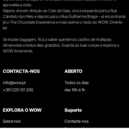
aproveita a vista.
Depois vira em direção ao Cais de Gaia, vira à esquerda para a Rua
Cândido dos Reis e depois para a Rua Guilherme Braga – aí encontrarás
já o The Chocolate Experience e mais acima o resto do WOW. Diverte-
te!
Se trazes bagagem, fica a saber que temos cacifos de múltiplas
dimensões e todos eles gratuitos. Guarda as tuas coisas e explora o
WOW livremente.
CONTACTA-NOS
ABERTO
info@wow.pt
Todos os dias
+351 220 121 200
das 10h à 1h
EXPLORA O WOW
Suporte
Sobre nós
Contacta-nos
Museus
Perguntas frequentes