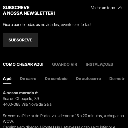
SUBSCREVE
Voltar ao topo
A NOSSA NEWSLETTER!
Fica a par de todas as novidades, eventos e ofertas!
SUBSCREVE
COMO CHEGAR AQUI
QUANDO VIR
INSTALAÇÕES
A pé
De carro
De comboio
De autocarro
De metro
A nossa morada é:
Rua do Choupelo, 39
4400-088 Vila Nova de Gaia
Se vens da Ribeira do Porto, vais demorar 15 a 20 minutos, a chegar ao
WOW.
Caminha em direção à Ponte Luís I, atravessa o tabuleiro inferior e