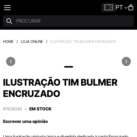
PT
HOME
/
LOJA ONLINE
/
ILUSTRAÇÃO TIM BULMER ENCRUZADO
ILUSTRAÇÃO TIM BULMER
ENCRUZADO
#7426049
EM STOCK
Escrever uma opinião
Uma ilustração vinícola única e divertida dedicada à casta Encruzado,