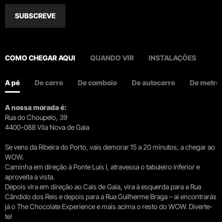
SUBSCREVE
COMO CHEGAR AQUI
QUANDO VIR
INSTALAÇÕES
A pé
De carro
De comboio
De autocarro
De metro
A nossa morada é:
Rua do Choupelo, 39
4400-088 Vila Nova de Gaia
Se vens da Ribeira do Porto, vais demorar 15 a 20 minutos, a chegar ao
WOW.
Caminha em direção à Ponte Luís I, atravessa o tabuleiro inferior e
aproveita a vista.
Depois vira em direção ao Cais de Gaia, vira à esquerda para a Rua
Cândido dos Reis e depois para a Rua Guilherme Braga – aí encontrarás
já o The Chocolate Experience e mais acima o resto do WOW. Diverte-
te!