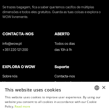
Se trazes bagagem, fica a saber que temos cacifos de múltiplas
dimensões e todos eles gratuitos. Guarda as tuas coisas e explora o
WOW livremente.
CONTACTA-NOS
ABERTO
info@wow.pt
Todos os dias
+351 220 121 200
das 10h à 1h
EXPLORA O WOW
Suporte
Sobre nós
Contacta-nos
Museus
Perguntas frequentes
×
This website uses cookies
Agenda
Termos e Condições
Notícias
Política de privacidade e cookies
This website uses cookies to improve user experience. By using our
ENGLISH
website you consent to all cookies in accordance with our Cookie
Restaurantes
Trabalha connosco
Policy.
Read more
Cartão WOW
Canal de denúncias
PORTUGUESE