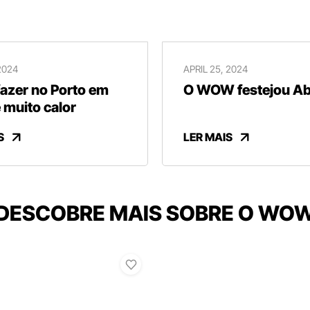
2024
APRIL 25, 2024
fazer no Porto em
O WOW festejou Abr
 muito calor
S
LER MAIS
DESCOBRE MAIS SOBRE O WO