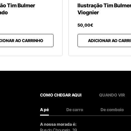
ção Tim Bulmer
Ilustração Tim Bulme
ado
Viognier
50
,
00
€
CIONAR AO CARRINHO
ADICIONAR AO CARR
COMO CHEGAR AQUI
QUANDO VIR
A pé
De carro
De comboio
A nossa morada é:
Rua do Choupelo, 39