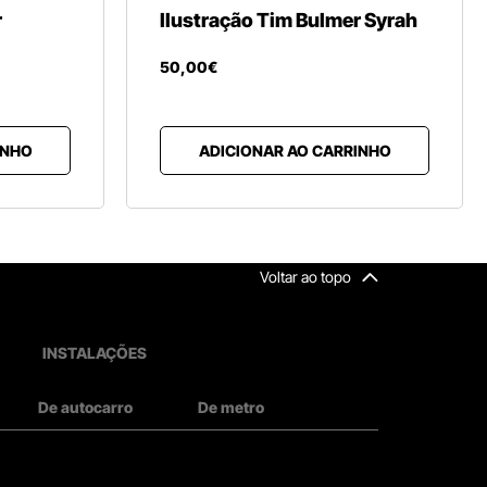
r
Ilustração Tim Bulmer Syrah
50
,
00
€
INHO
ADICIONAR AO CARRINHO
Voltar ao topo
INSTALAÇÕES
De autocarro
De metro