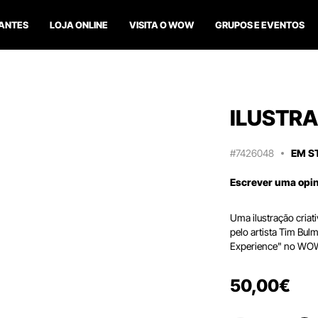
ANTES
LOJA ONLINE
VISITA O WOW
GRUPOS E EVENTOS
ILUSTRA
#7426048
EM S
Escrever uma opi
Uma ilustração criati
pelo artista Tim Bu
Experience" no WOW,
50
,
00
€