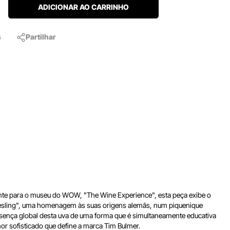
ADICIONAR AO CARRINHO
s
Partilhar
mente para o museu do WOW, "The Wine Experience", esta peça exibe o
ser Riesling", uma homenagem às suas origens alemãs, num piquenique
resença global desta uva de uma forma que é simultaneamente educativa
mor sofisticado que define a marca Tim Bulmer.