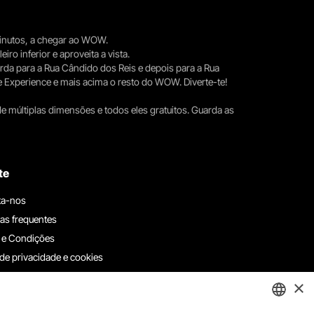
 minutos, a chegar ao WOW.
iro inferior e aproveita a vista.
erda para a Rua Cândido dos Reis e depois para a Rua
e Experience e mais acima o resto do WOW. Diverte-te!
e múltiplas dimensões e todos eles gratuitos. Guarda as
te
ta-nos
as frequentes
 e Condições
 de privacidade e cookies
ha connosco
×
e denúncias
e reclamações