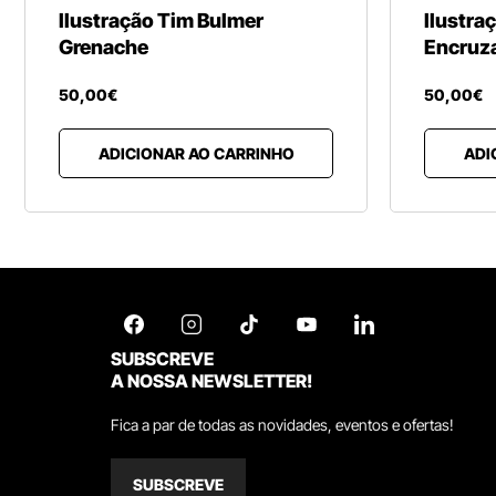
Ilustração Tim Bulmer
Ilustra
Grenache
Encruz
50
,
00
€
50
,
00
€
ADICIONAR AO CARRINHO
ADI
SUBSCREVE
A NOSSA NEWSLETTER!
Fica a par de todas as novidades, eventos e ofertas!
SUBSCREVE