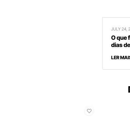
JULY 24, 
O que 
dias de
LER MAI