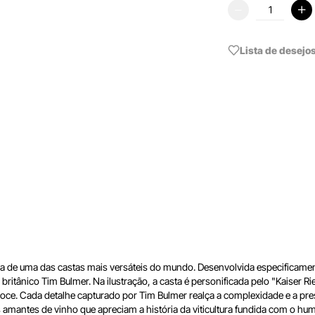
Lista de desejo
ertida de uma das castas mais versáteis do mundo. Desenvolvida especifica
ista britânico Tim Bulmer. Na ilustração, a casta é personificada pelo "Kai
o-doce. Cada detalhe capturado por Tim Bulmer realça a complexidade e a p
 os amantes de vinho que apreciam a história da viticultura fundida com o hu