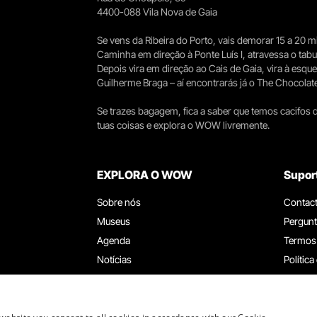
4400-088 Vila Nova de Gaia
Se vens da Ribeira do Porto, vais demorar 15 a 20
Caminha em direção à Ponte Luís I, atravessa o tabule
Depois vira em direção ao Cais de Gaia, vira à esqu
Guilherme Braga – aí encontrarás já o The Chocolat
Se trazes bagagem, fica a saber que temos cacifos d
tuas coisas e explora o WOW livremente.
EXPLORA O WOW
Supor
Sobre nós
Contac
Museus
Pergunt
Agenda
Termos
Notícias
Política
Restaurantes
Trabal
Cartão WOW
Canal d
Grupos e Eventos
Livro d