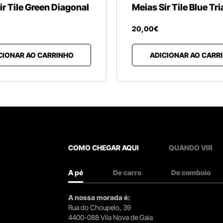
ir Tile Green Diagonal
Meias Sir Tile Blue Tr
20
,
00
€
CIONAR AO CARRINHO
ADICIONAR AO CARR
COMO CHEGAR AQUI
QUANDO VIR
A pé
De carro
De comboio
A nossa morada é:
Rua do Choupelo, 39
4400-088 Vila Nova de Gaia