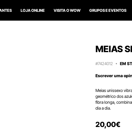
ANTES
LOJA ONLINE
VISITA O WOW
GRUPOS E EVENTOS
MEIAS S
#7424012
EM S
Escrever uma opi
Meias unissexo vibr
geométrico dos azul
fibra longa, combin
dia a dia.
20
,
00
€