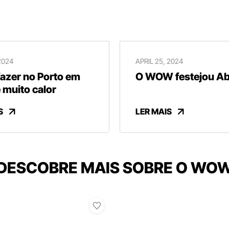
2024
APRIL 25, 2024
fazer no Porto em
O WOW festejou Abr
 muito calor
S
LER MAIS
DESCOBRE MAIS SOBRE O WO