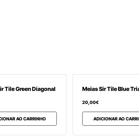
ir Tile Green Diagonal
Meias Sir Tile Blue Tr
20
,
00
€
CIONAR AO CARRINHO
ADICIONAR AO CARR