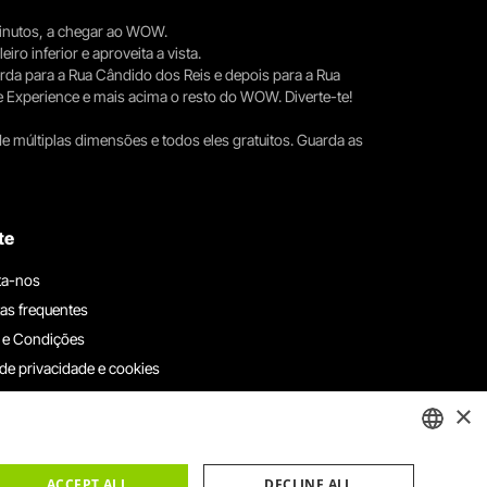
 minutos, a chegar ao WOW.
iro inferior e aproveita a vista.
erda para a Rua Cândido dos Reis e depois para a Rua
e Experience e mais acima o resto do WOW. Diverte-te!
e múltiplas dimensões e todos eles gratuitos. Guarda as
te
ta-nos
as frequentes
 e Condições
 de privacidade e cookies
ha connosco
×
e denúncias
e reclamações
ENGLISH
ACCEPT ALL
DECLINE ALL