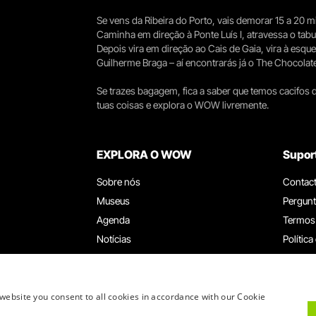
Se vens da Ribeira do Porto, vais demorar 15 a 20
Caminha em direção à Ponte Luís I, atravessa o tabule
Depois vira em direção ao Cais de Gaia, vira à esqu
Guilherme Braga – aí encontrarás já o The Chocolat
Se trazes bagagem, fica a saber que temos cacifos d
tuas coisas e explora o WOW livremente.
EXPLORA O WOW
Supor
Sobre nós
Contac
Museus
Pergunt
Agenda
Termos
Notícias
Política
Restaurantes
Trabal
Cartão WOW
Canal d
Grupos e Eventos
Livro d
website you consent to all cookies in accordance with our Cookie
Serviço Educativo