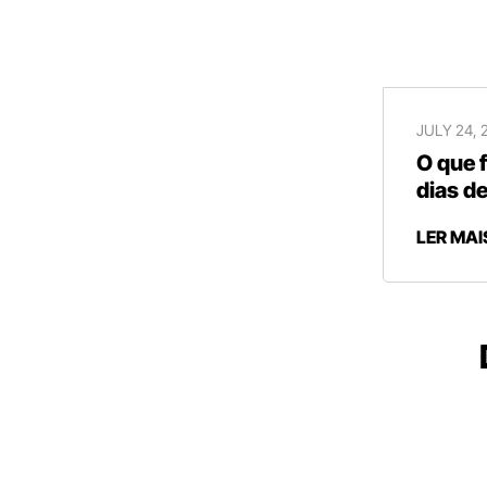
JULY 24, 
O que 
dias de
LER MAI