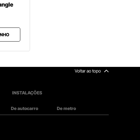
iangle
INHO
Voltar ao topo
INSTALAÇÕES
De autocarro
De metro