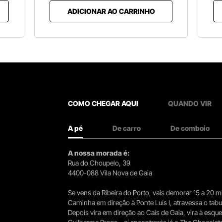
ADICIONAR AO CARRINHO
COMO CHEGAR AQUI
QUANDO VIR
A pé
De carro
De comboio
A nossa morada é:
Rua do Choupelo, 39
4400-088 Vila Nova de Gaia
Se vens da Ribeira do Porto, vais demorar 15 a 20
Caminha em direção à Ponte Luís I, atravessa o tabule
Depois vira em direção ao Cais de Gaia, vira à esqu