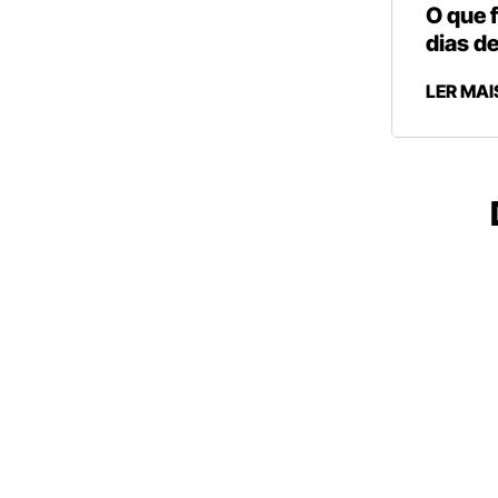
O que 
dias de
LER MAI