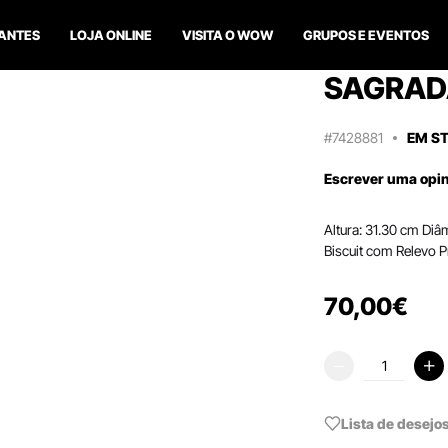
ANTES
LOJA ONLINE
VISITA O WOW
GRUPOS E EVENTOS
SAGRAD
#7428881
EM S
Escrever uma opi
Altura: 31.30 cm Diâ
Biscuit com Relevo 
70
,
00
€
Lista de desejo