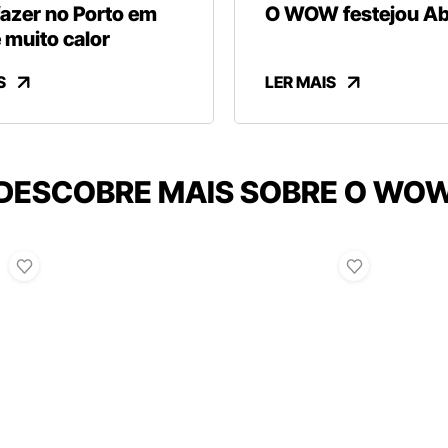
fazer no Porto em
O WOW festejou Abr
 muito calor
S
LER MAIS
DESCOBRE MAIS SOBRE O WO