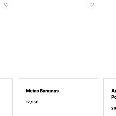
Meias Bananas
A
P
12
,
95
€
26