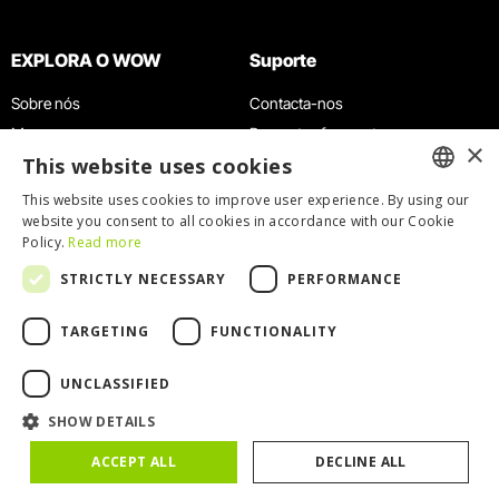
EXPLORA O WOW
Suporte
Sobre nós
Contacta-nos
Museus
Perguntas frequentes
×
This website uses cookies
Agenda
Termos e Condições
Notícias
Política de privacidade e cookies
This website uses cookies to improve user experience. By using our
ENGLISH
website you consent to all cookies in accordance with our Cookie
Restaurantes
Trabalha connosco
Policy.
Read more
Cartão WOW
Canal de denúncias
PORTUGUESE
STRICTLY NECESSARY
PERFORMANCE
Grupos e Eventos
Livro de reclamações
Serviço Educativo
TARGETING
FUNCTIONALITY
UNCLASSIFIED
SHOW DETAILS
© 2026
WOW
ACCEPT ALL
DECLINE ALL