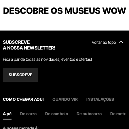
DESCOBRE OS MUSEUS WOW
SUBSCREVE
Voltar ao topo
A NOSSA NEWSLETTER!
Fica a par de todas as novidades, eventos e ofertas!
SUBSCREVE
COMO CHEGAR AQUI
QUANDO VIR
INSTALAÇÕES
A pé
De carro
De comboio
De autocarro
De metro
A nossa morada é: