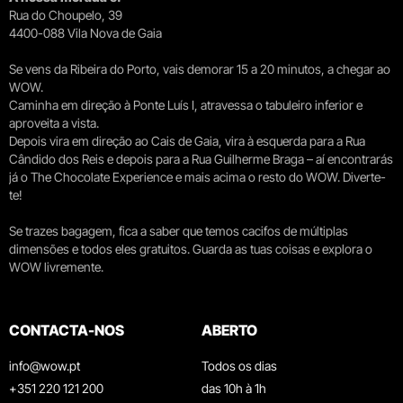
Rua do Choupelo, 39
4400-088 Vila Nova de Gaia
Se vens da Ribeira do Porto, vais demorar 15 a 20 minutos, a chegar ao
WOW.
Caminha em direção à Ponte Luís I, atravessa o tabuleiro inferior e
aproveita a vista.
Depois vira em direção ao Cais de Gaia, vira à esquerda para a Rua
Cândido dos Reis e depois para a Rua Guilherme Braga – aí encontrarás
já o The Chocolate Experience e mais acima o resto do WOW. Diverte-
te!
Se trazes bagagem, fica a saber que temos cacifos de múltiplas
dimensões e todos eles gratuitos. Guarda as tuas coisas e explora o
WOW livremente.
CONTACTA-NOS
ABERTO
info@wow.pt
Todos os dias
+351 220 121 200
das 10h à 1h