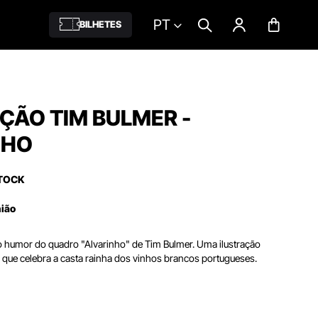
PT
BILHETES
ÇÃO TIM BULMER -
NHO
TOCK
nião
o humor do quadro "Alvarinho" de Tim Bulmer. Uma ilustração
a que celebra a casta rainha dos vinhos brancos portugueses.