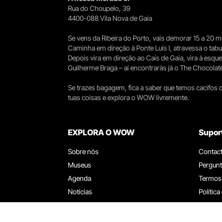
Rua do Choupelo, 39
4400-088 Vila Nova de Gaia
Se vens da Ribeira do Porto, vais demorar 15 a 20
Caminha em direção à Ponte Luís I, atravessa o tabule
Depois vira em direção ao Cais de Gaia, vira à esqu
Guilherme Braga – aí encontrarás já o The Chocolat
Se trazes bagagem, fica a saber que temos cacifos d
tuas coisas e explora o WOW livremente.
EXPLORA O WOW
Supor
Sobre nós
Contac
Museus
Pergunt
Agenda
Termos
Notícias
Política
Restaurantes
Trabal
Cartão WOW
Canal d