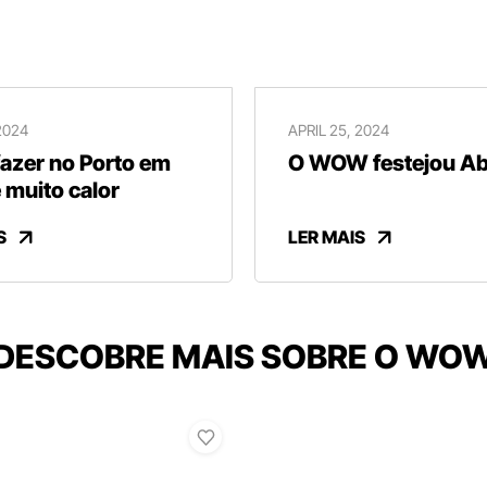
2024
APRIL 25, 2024
fazer no Porto em
O WOW festejou Abr
 muito calor
S
LER MAIS
DESCOBRE MAIS SOBRE O WO