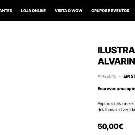
ANTES
LOJA ONLINE
VISITA O WOW
GRUPOS E EVENTOS
ILUSTRA
ALVARI
#7426045
EM S
Escrever uma opi
Explore o charme e 
detalhada e divertid
50
,
00
€