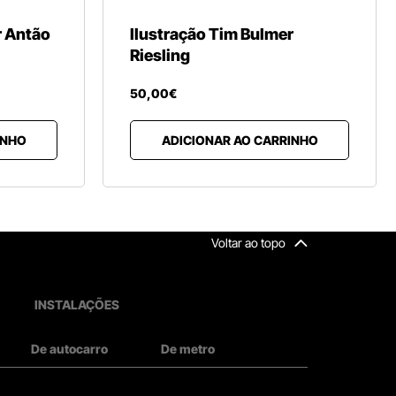
r Antão
Ilustração Tim Bulmer
Riesling
50
,
00
€
INHO
ADICIONAR AO CARRINHO
Voltar ao topo
INSTALAÇÕES
De autocarro
De metro