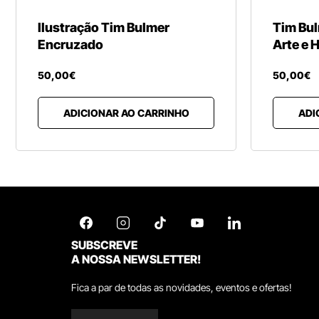
Ilustração Tim Bulmer
Tim Bul
Encruzado
Arte e 
50
,
00
€
50
,
00
€
ADICIONAR AO CARRINHO
ADI
SUBSCREVE
A NOSSA NEWSLETTER!
Fica a par de todas as novidades, eventos e ofertas!