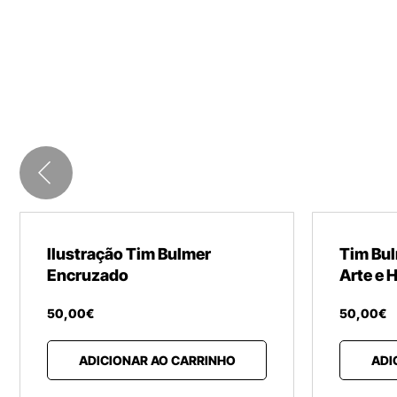
Ilustração Tim Bulmer
Tim Bul
Encruzado
Arte e 
50
,
00
€
50
,
00
€
ADICIONAR AO CARRINHO
ADI