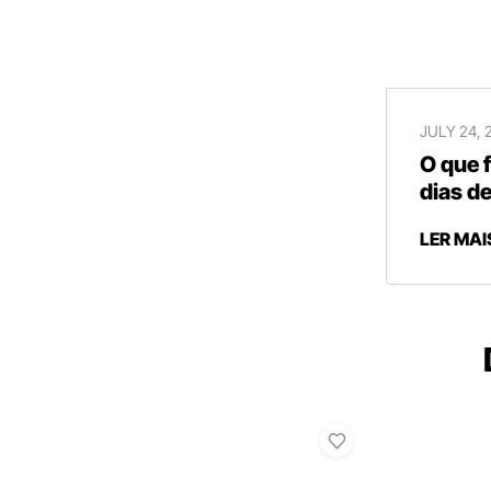
JULY 24, 
O que 
dias de
LER MAI