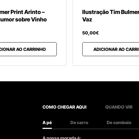
mer Print Arinto –
Ilustração Tim Bulme
Humor sobre Vinho
Vaz
50
,
00
€
CIONAR AO CARRINHO
ADICIONAR AO CARR
COMO CHEGAR AQUI
QUANDO VIR
A pé
De carro
De comboio
A nossa morada é: