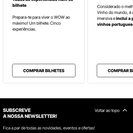
bilhete
Considerado o mel
Vinho do mundo, é
Prepara-te para viver o WOW ao
imersiva e
inclui a
máximo! Um bilhete. Cinco
vinhos portugues
experiências.
COMPRAR BILHETES
COMPRAR B
SUBSCREVE
Voltar ao topo
A NOSSA NEWSLETTER!
Fica a par de todas as novidades, eventos e ofertas!