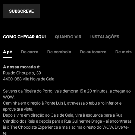
SUBSCREVE
COMO CHEGAR AQUI
QUANDO VIR
INSTALAÇÕES
A pé
De carro
De comboio
De autocarro
De metro
A nossa morada é:
Rua do Choupelo, 39
4400-088 Vila Nova de Gaia
Se vens da Ribeira do Porto, vais demorar 15 a 20 minutos, a chegar ao
WOW.
Caminha em direção à Ponte Luís I, atravessa o tabuleiro inferior e
aproveita a vista.
Depois vira em direção ao Cais de Gaia, vira à esquerda para a Rua
Cândido dos Reis e depois para a Rua Guilherme Braga – aí encontrarás
já o The Chocolate Experience e mais acima o resto do WOW. Diverte-
te!