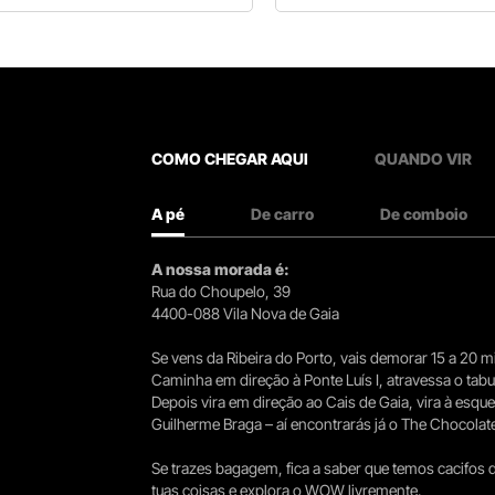
COMO CHEGAR AQUI
QUANDO VIR
A pé
De carro
De comboio
A nossa morada é:
Rua do Choupelo, 39
4400-088 Vila Nova de Gaia
Se vens da Ribeira do Porto, vais demorar 15 a 20
Caminha em direção à Ponte Luís I, atravessa o tabule
Depois vira em direção ao Cais de Gaia, vira à esqu
Guilherme Braga – aí encontrarás já o The Chocolat
Se trazes bagagem, fica a saber que temos cacifos d
tuas coisas e explora o WOW livremente.