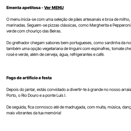
Ementa apetitosa -
Ver MENU
O menu inicia-se com uma seleção de pães artesanais e broa de milho
marinadas. Seguem-se pizzas clássicas, como Margherita e Pepperoni, 
verde com chouriço das Beiras.
Do grelhador chegam sabores bem portugueses, como sardinha da nossa
também uma opção vegetariana de linguini com espinafres, tomate cher
rosé e verde, além de cerveja, água, refrigerantes e café.
Fogo de artifício e festa
Depois do jantar, estás convidado a divertir-te à grande no nosso arrai
Porto, o Rio Douro e a ponte Luís I.
De seguida, fica connosco até de madrugada, com muita, música, dança 
mais vibrantes da tua memória!