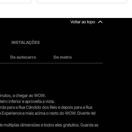
Voltar ao topo
INSTALAÇÕES
De autocarro
De metro
 minutos, a chegar ao WOW.
iro inferior e aproveita a vista.
erda para a Rua Cândido dos Reis e depois para a Rua
e Experience e mais acima o resto do WOW. Diverte-te!
e múltiplas dimensões e todos eles gratuitos. Guarda as