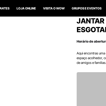
ANTES
LOJA ONLINE
VISITA O WOW
GRUPOS E EVENTOS
JANTAR 
ESGOTA
Horário de abertu
Aqui encontras uma o
espaço acolhedor, c
de amigos e famílias