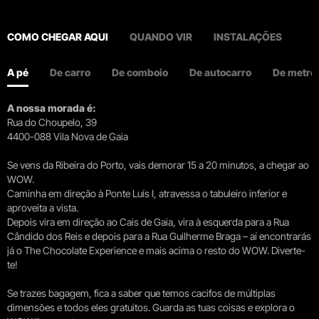
COMO CHEGAR AQUI
QUANDO VIR
INSTALAÇÕES
A pé
De carro
De comboio
De autocarro
De metro
A nossa morada é:
Rua do Choupelo, 39
4400-088 Vila Nova de Gaia
Se vens da Ribeira do Porto, vais demorar 15 a 20 minutos, a chegar ao
WOW.
Caminha em direção à Ponte Luís I, atravessa o tabuleiro inferior e
aproveita a vista.
Depois vira em direção ao Cais de Gaia, vira à esquerda para a Rua
Cândido dos Reis e depois para a Rua Guilherme Braga – aí encontrarás
já o The Chocolate Experience e mais acima o resto do WOW. Diverte-
te!
Se trazes bagagem, fica a saber que temos cacifos de múltiplas
dimensões e todos eles gratuitos. Guarda as tuas coisas e explora o