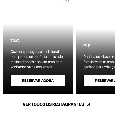
T&C
PIP
Cozinha portuguesa tradicional
com pratos de conforto, incluindo a
Partilha deliciosas r
melhor francesinha, em ambiente
familiares num ambi
acolhedor ou na esplanada.
perfeito para criança
RESERVAR AGORA
RESERVAR
VER TODOS OS RESTAURANTES