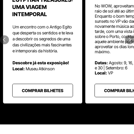
No WOW, aproveitam
UMA VIAGEM
raio de sol até ao últ
INTEMPORAL
Enquanto o bom temp
sunsets no VP vão da
novamente música aos
Um
encontro com o
Antigo Egito
tarde, com uma vista i
que desperta os sentidos e te leva
sobre o Porto, cocktai
a descobrir os segredos de uma
aquele ambiente perfe
das civilizações mais fascinantes
aproveitar os dias lo
e intemporais da história.
máximo.
Descobre já esta exposição!
Datas:
Agosto: 9, 16,
e 30 | Setembro: 6
Local:
Museu
Atkinson
Local:
VP
COMPRAR BILHETES
COMPRAR BIL