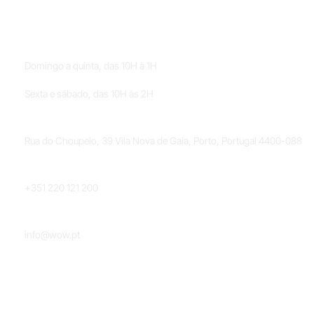
HORÁRIOS
Domingo a quinta, das 10H à 1H
Sexta e sábado, das 10H às 2H
LOCALIZAÇÃO
Rua do Choupelo, 39 Vila Nova de Gaia, Porto, Portugal 4400-088
TELEFONE
+351 220 121 200
EMAIL
info@wow.pt