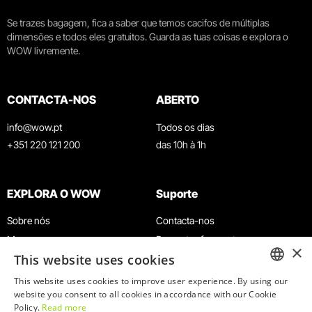
Se trazes bagagem, fica a saber que temos cacifos de múltiplas
dimensões e todos eles gratuitos. Guarda as tuas coisas e explora o
WOW livremente.
CONTACTA-NOS
ABERTO
info@wow.pt
Todos os dias
+351 220 121 200
das 10h à 1h
EXPLORA O WOW
Suporte
Sobre nós
Contacta-nos
Museus
Perguntas frequentes
×
This website uses cookies
Agenda
Termos e Condições
Notícias
Política de privacidade e cookies
This website uses cookies to improve user experience. By using our
ENGLISH
website you consent to all cookies in accordance with our Cookie
Restaurantes
Trabalha connosco
Policy.
Read more