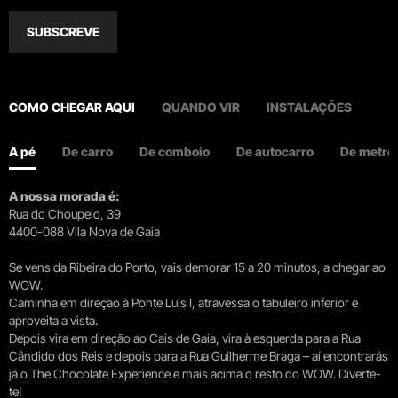
SUBSCREVE
COMO CHEGAR AQUI
QUANDO VIR
INSTALAÇÕES
A pé
De carro
De comboio
De autocarro
De metro
A nossa morada é:
Rua do Choupelo, 39
4400-088 Vila Nova de Gaia
Se vens da Ribeira do Porto, vais demorar 15 a 20 minutos, a chegar ao
WOW.
Caminha em direção à Ponte Luís I, atravessa o tabuleiro inferior e
aproveita a vista.
Depois vira em direção ao Cais de Gaia, vira à esquerda para a Rua
Cândido dos Reis e depois para a Rua Guilherme Braga – aí encontrarás
já o The Chocolate Experience e mais acima o resto do WOW. Diverte-
te!