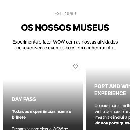
EXPLORAR
OS NOSSOS MUSEUS
Experimenta o fator WOW com as nossas atividades
inesquecíveis e eventos ricos em conhecimento.
PORT AND WI
EXPERIENCE
DAY PASS
Considerado o mel
Todas as experiências num só
Vinho do mundo, é
bilhete
imersiva e
inclui a
vinhos portugues
Prepara-te para viver o WOW ao