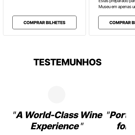
Estás preparado pa
Museu em apenas u
COMPRAR BILHETES
COMPRAR B
TESTEMUNHOS
A World-Class Wine
Porto
Experience
for 