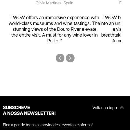
Olivia Martinez, Spain
Emma 
rism,
WOW offers an immersive experience with
WOW blends w
ting
world-class museums and wine tastings. The
into an unmiss
to
stunning views of the Douro River elevate
a visual
top
the entire visit. A must for any wine lover in
breathtaking v
Porto.
A must-s
SUBSCREVE
Voltar ao topo
A NOSSA NEWSLETTER!
Fica a par de todas as novidades, eventos e ofertas!