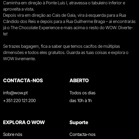
Caminha em direção à Ponte Luís I, atravessa o tabuleiro inferior e
aproveita a vista.
Depois vira em direção ao Cais de Gaia, vira à esquerda para a Rua
Cândido dos Reis e depois para a Rua Guilherme Braga – aí encontrarás
já o The Chocolate Experience e mais acima o resto do WOW. Diverte-
te!
Se trazes bagagem, fica a saber que temos cacifos de múltiplas
dimensões e todos eles gratuitos. Guarda as tuas coisas e explora o
WOW livremente.
CONTACTA-NOS
ABERTO
info@wow.pt
Todos os dias
+351 220 121 200
das 10h à 1h
EXPLORA O WOW
Suporte
Sobre nós
Contacta-nos