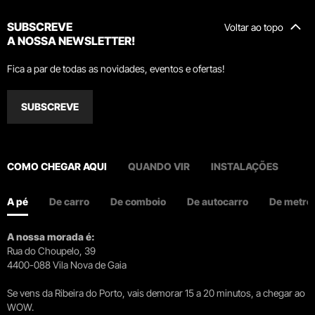
SUBSCREVE
Voltar ao topo
A NOSSA NEWSLETTER!
Fica a par de todas as novidades, eventos e ofertas!
SUBSCREVE
COMO CHEGAR AQUI
QUANDO VIR
INSTALAÇÕES
A pé
De carro
De comboio
De autocarro
De metro
A nossa morada é:
Rua do Choupelo, 39
4400-088 Vila Nova de Gaia
Se vens da Ribeira do Porto, vais demorar 15 a 20 minutos, a chegar ao
WOW.