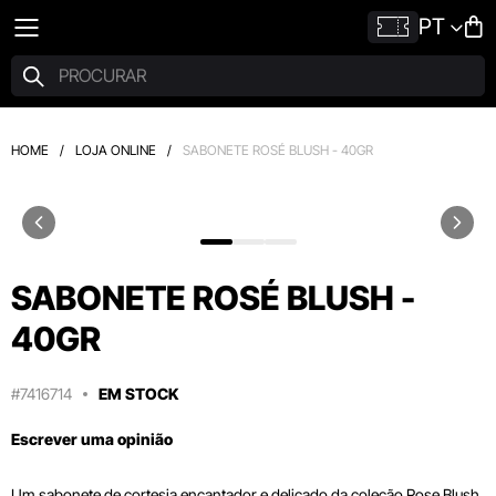
PT
HOME
/
LOJA ONLINE
/
SABONETE ROSÉ BLUSH - 40GR
SABONETE ROSÉ BLUSH -
40GR
#7416714
EM STOCK
Escrever uma opinião
Um sabonete de cortesia encantador e delicado da coleção Rose Blush