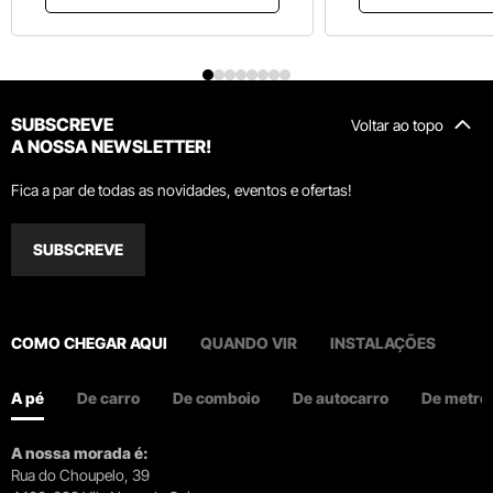
SUBSCREVE
Voltar ao topo
A NOSSA NEWSLETTER!
Fica a par de todas as novidades, eventos e ofertas!
SUBSCREVE
COMO CHEGAR AQUI
QUANDO VIR
INSTALAÇÕES
A pé
De carro
De comboio
De autocarro
De metro
A nossa morada é:
Rua do Choupelo, 39