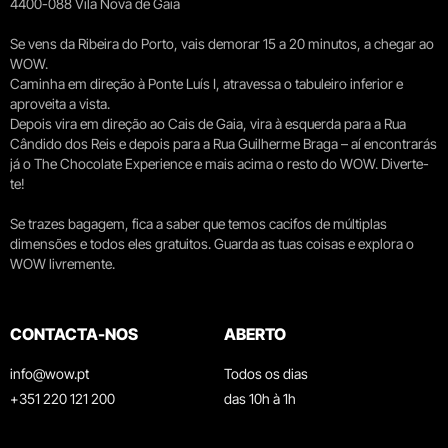
4400-088 Vila Nova de Gaia
Se vens da Ribeira do Porto, vais demorar 15 a 20 minutos, a chegar ao
WOW.
Caminha em direção à Ponte Luís I, atravessa o tabuleiro inferior e
aproveita a vista.
Depois vira em direção ao Cais de Gaia, vira à esquerda para a Rua
Cândido dos Reis e depois para a Rua Guilherme Braga – aí encontrarás
já o The Chocolate Experience e mais acima o resto do WOW. Diverte-
te!
Se trazes bagagem, fica a saber que temos cacifos de múltiplas
dimensões e todos eles gratuitos. Guarda as tuas coisas e explora o
WOW livremente.
CONTACTA-NOS
ABERTO
info@wow.pt
Todos os dias
+351 220 121 200
das 10h à 1h