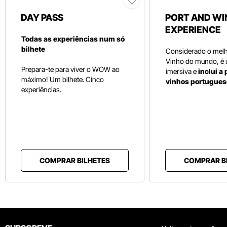
DAY PASS
PORT AND WI
EXPERIENCE
Todas as experiências num só
bilhete
Considerado o mel
Vinho do mundo, é
Prepara-te para viver o WOW ao
imersiva e
inclui a
máximo! Um bilhete. Cinco
vinhos portugues
experiências.
COMPRAR BILHETES
COMPRAR B