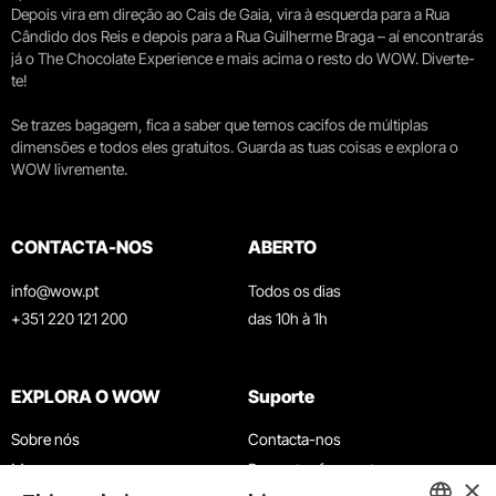
Depois vira em direção ao Cais de Gaia, vira à esquerda para a Rua
Cândido dos Reis e depois para a Rua Guilherme Braga – aí encontrarás
já o The Chocolate Experience e mais acima o resto do WOW. Diverte-
te!
Se trazes bagagem, fica a saber que temos cacifos de múltiplas
dimensões e todos eles gratuitos. Guarda as tuas coisas e explora o
WOW livremente.
CONTACTA-NOS
ABERTO
info@wow.pt
Todos os dias
+351 220 121 200
das 10h à 1h
EXPLORA O WOW
Suporte
Sobre nós
Contacta-nos
Museus
Perguntas frequentes
×