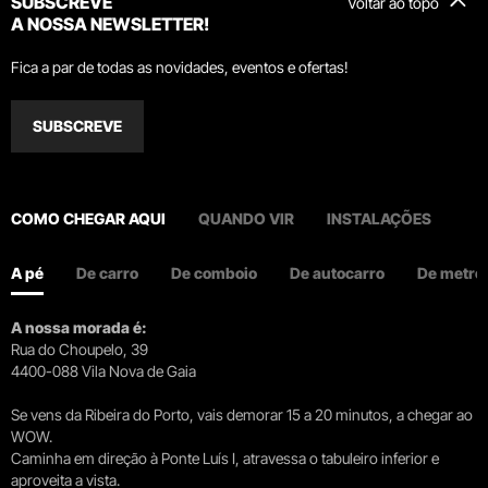
SUBSCREVE
Voltar ao topo
A NOSSA NEWSLETTER!
Fica a par de todas as novidades, eventos e ofertas!
SUBSCREVE
COMO CHEGAR AQUI
QUANDO VIR
INSTALAÇÕES
A pé
De carro
De comboio
De autocarro
De metro
A nossa morada é:
Rua do Choupelo, 39
4400-088 Vila Nova de Gaia
Se vens da Ribeira do Porto, vais demorar 15 a 20 minutos, a chegar ao
WOW.
Caminha em direção à Ponte Luís I, atravessa o tabuleiro inferior e
aproveita a vista.