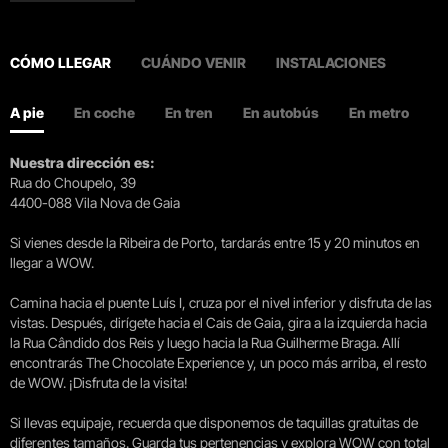
CÓMO LLEGAR
CUÁNDO VENIR
INSTALACIONES
A pie
En coche
En tren
En autobús
En metro
Nuestra dirección es:
Rua do Choupelo, 39
4400-088 Vila Nova de Gaia
Si vienes desde la Ribeira de Porto, tardarás entre 15 y 20 minutos en
llegar a WOW.
Camina hacia el puente Luís I, cruza por el nivel inferior y disfruta de las
vistas. Después, dirígete hacia el Cais de Gaia, gira a la izquierda hacia
la Rua Cândido dos Reis y luego hacia la Rua Guilherme Braga. Allí
encontrarás The Chocolate Experience y, un poco más arriba, el resto
de WOW. ¡Disfruta de la visita!
Si llevas equipaje, recuerda que disponemos de taquillas gratuitas de
diferentes tamaños. Guarda tus pertenencias y explora WOW con total