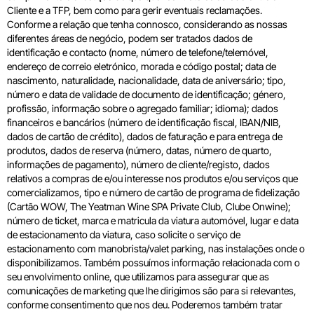
Cliente e a TFP, bem como para gerir eventuais reclamações.
Conforme a relação que tenha connosco, considerando as nossas
diferentes áreas de negócio, podem ser tratados dados de
identificação e contacto (nome, número de telefone/telemóvel,
endereço de correio eletrónico, morada e código postal; data de
nascimento, naturalidade, nacionalidade, data de aniversário; tipo,
número e data de validade de documento de identificação; género,
profissão, informação sobre o agregado familiar; idioma); dados
financeiros e bancários (número de identificação fiscal, IBAN/NIB,
dados de cartão de crédito), dados de faturação e para entrega de
produtos, dados de reserva (número, datas, número de quarto,
informações de pagamento), número de cliente/registo, dados
relativos a compras de e/ou interesse nos produtos e/ou serviços que
comercializamos, tipo e número de cartão de programa de fidelização
(Cartão WOW, The Yeatman Wine SPA Private Club, Clube Onwine);
número de ticket, marca e matricula da viatura automóvel, lugar e data
de estacionamento da viatura, caso solicite o serviço de
estacionamento com manobrista/valet parking, nas instalações onde o
disponibilizamos. Também possuímos informação relacionada com o
seu envolvimento online, que utilizamos para assegurar que as
comunicações de marketing que lhe dirigimos são para si relevantes,
conforme consentimento que nos deu. Poderemos também tratar