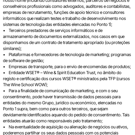
nosso nome (incluindo consultores externos, parceiros de negócios e
conselheiros profissionais como advogados, auditores e contabilistas,
empresas de recrutamento, funções de apoio técnico e consultores
informáticos que realizam testes e trabalho de desenvolvimento nos
sistemas de tecnologia das entidades elencadas no Ponto 1);
• Terceiros prestadores de serviços informáticos e de
armazenamento de documentos externalizados, nos casos em que
disponhamos de um contrato de tratamento apropriado (ou proteções
similares);
• Plataformas e fornecedores de tecnologia de marketing; programas
de software de gestão;
• Empresas de transporte, para o envio de encomendas de produtos;
• Entidade WSET® – Wine & Spirit Education Trust, no âmbito do
registo e certificação dos cursos WSET® ministrados pela TFP (cursos
The Wine School WOW);
• Para a finalidade de comunicação de marketing, e com o seu
consentimento, pode haver transmissão de dados pessoais para
entidades do mesmo Grupo, jurídico ou económico, elencadas no
Ponto 1 supra, bem como para outros terceiros, que sejam
devidamente identificados aquando do pedido de consentimento. Tais
entidades atuarão como responsáveis pelo tratamento;
• Na eventualidade de aquisição ou alienação de negócios ou ativos,
poderemos partilhar os seus dados pessoais com os potenciais