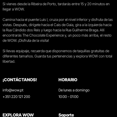
Si vienes desde la Ribeira de Porto, tardarás entre 15 y 20 minutos en
llegar a WOW.
Camina hacia el puente Luís I, cruza por el nivel inferior y disfruta de las
vistas. Después, dirígete hacia el Cais de Gaia, gira a la izquierda hacia
la Rua Cândido dos Reis y luego hacia la Rua Guilherme Braga. Allí
encontrarás The Chocolate Experience y, un poco más arriba, el resto
de WOW. ¡Disfruta de la visita!
Si llevas equipaje, recuerda que disponemos de taquillas gratuitas de
diferentes tamaños. Guarda tus pertenencias y explora WOW con total
libertad.
¡CONTÁCTANOS!
HORARIO
info@wow.pt
De lunes a domingo
+351 220 121 200
10:00 - 01:00
EXPLORA WOW
Soporte