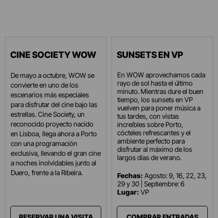
CINE SOCIETY WOW
SUNSETS EN VP
En WOW aprovechamos cada
De mayo a octubre, WOW se
rayo de sol hasta el último
convierte en uno de los
minuto. Mientras dure el buen
escenarios más especiales
tiempo, los sunsets en VP
para disfrutar del cine bajo las
vuelven para poner música a
estrellas. Cine Society, un
tus tardes, con vistas
reconocido proyecto nacido
increíbles sobre Porto,
cócteles refrescantes y el
en Lisboa, llega ahora a Porto
ambiente perfecto para
con una programación
disfrutar al máximo de los
exclusiva, llevando el gran cine
largos días de verano.
a noches inolvidables junto al
Duero, frente a la Ribeira.
Fechas:
Agosto: 9, 16, 22, 23,
29 y 30 | Septiembre: 6
Lugar:
VP
RESERVAR UNA VISITA
COMPRAR ENTRADAS