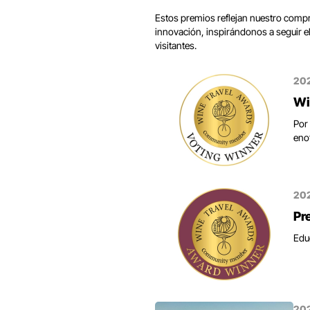
Estos premios reflejan nuestro compro
innovación, inspirándonos a seguir 
visitantes.
20
Wi
Por 
eno
20
Pr
Edu
20