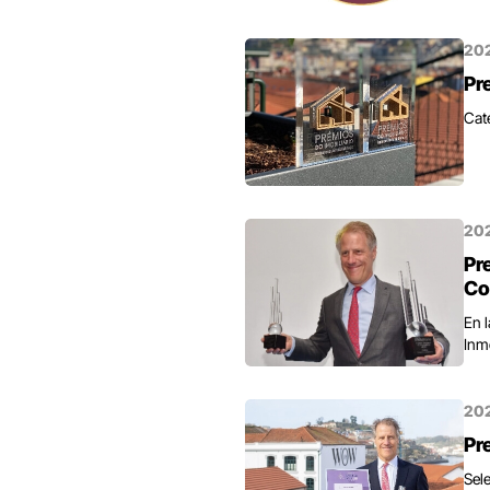
20
Pr
Cat
20
Pr
Co
En 
Inm
20
Pr
Sel