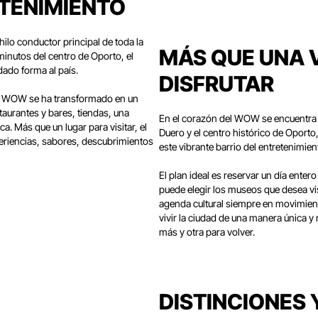
ETENIMIENTO
ilo conductor principal de toda la
MÁS QUE UNA V
minutos del centro de Oporto, el
dado forma al país.
DISFRUTAR
el WOW se ha transformado en un
aurantes y bares, tiendas, una
En el corazón del WOW se encuentra un
. Más que un lugar para visitar, el
Duero y el centro histórico de Oporto
periencias, sabores, descubrimientos
este vibrante barrio del entretenimien
El plan ideal es reservar un día enter
puede elegir los museos que desea vi
agenda cultural siempre en movimien
vivir la ciudad de una manera única 
más y otra para volver.
DISTINCIONES