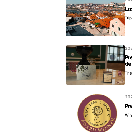
La
Tri
20
Pr
de
The
20
Pr
Win