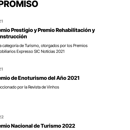
PROMISO
marzo de 2024
21
emio Prestigio y Premio Rehabilitación y
nstrucción
OW): una zona imprescindible
la categoría de Turismo, otorgados por los Premios
obiliarios Expresso SIC Notícias 2021
13 de marzo de 2024
21
sney” cultural en Europa para los amantes
emio de Enoturismo del Año 2021
eccionado por la Revista de Vinhos
15 de diciembre de 2023
 Navidad de WOW Porto da inicio a las
22
emio Nacional de Turismo 2022
27 de noviembre de 2023