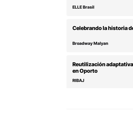
ELLE Brasil
Celebrando la historia d
Broadway Malyan
Reutilización adaptativa
en Oporto
RIBAJ
En Oporto, el proyecto
bicentenarias
Autodesk