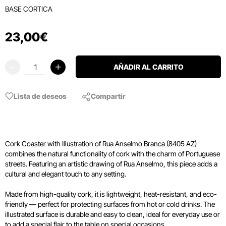
BASE CORTICA
23
,
00
€
AÑADIR AL CARRITO
Lista de deseos
Compartir
Cork Coaster with Illustration of Rua Anselmo Branca (8405 AZ)
combines the natural functionality of cork with the charm of Portuguese
streets. Featuring an artistic drawing of Rua Anselmo, this piece adds a
cultural and elegant touch to any setting.
Made from high-quality cork, it is lightweight, heat-resistant, and eco-
friendly — perfect for protecting surfaces from hot or cold drinks. The
illustrated surface is durable and easy to clean, ideal for everyday use or
to add a special flair to the table on special occasions.