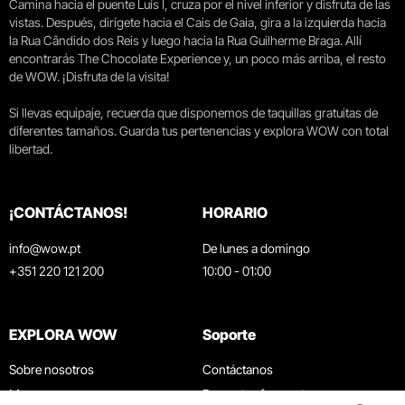
Camina hacia el puente Luís I, cruza por el nivel inferior y disfruta de las
vistas. Después, dirígete hacia el Cais de Gaia, gira a la izquierda hacia
la Rua Cândido dos Reis y luego hacia la Rua Guilherme Braga. Allí
encontrarás The Chocolate Experience y, un poco más arriba, el resto
de WOW. ¡Disfruta de la visita!
Si llevas equipaje, recuerda que disponemos de taquillas gratuitas de
diferentes tamaños. Guarda tus pertenencias y explora WOW con total
libertad.
¡CONTÁCTANOS!
HORARIO
info@wow.pt
De lunes a domingo
+351 220 121 200
10:00 - 01:00
EXPLORA WOW
Soporte
Sobre nosotros
Contáctanos
Museos
Preguntas frecuentes