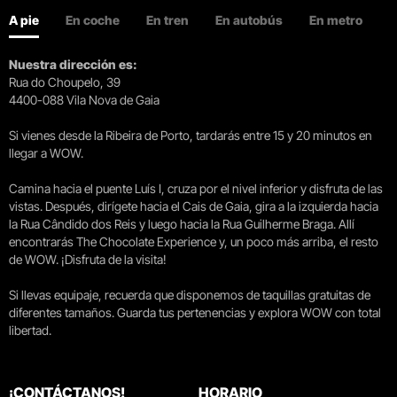
A pie
En coche
En tren
En autobús
En metro
Nuestra dirección es:
Rua do Choupelo, 39
4400-088 Vila Nova de Gaia
Si vienes desde la Ribeira de Porto, tardarás entre 15 y 20 minutos en
llegar a WOW.
Camina hacia el puente Luís I, cruza por el nivel inferior y disfruta de las
vistas. Después, dirígete hacia el Cais de Gaia, gira a la izquierda hacia
la Rua Cândido dos Reis y luego hacia la Rua Guilherme Braga. Allí
encontrarás The Chocolate Experience y, un poco más arriba, el resto
de WOW. ¡Disfruta de la visita!
Si llevas equipaje, recuerda que disponemos de taquillas gratuitas de
diferentes tamaños. Guarda tus pertenencias y explora WOW con total
libertad.
¡CONTÁCTANOS!
HORARIO