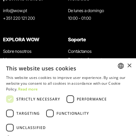
info@wow.pt
De lunes a domingo
+351 220 121 200
10:00 - 01:00
EXPLORA WOW
Soporte
Sobre nosotros
Contáctanos
Museos
Preguntas frecuentes
×
This website uses cookies
Agenda
Términos y condiciones
Noticias
Política de privacidad y cookies
This website uses cookies to improve user experience. By using our
ENGLISH
website you consent to all cookies in accordance with our Cookie
Restaurantes
Trabaja con nosotros
Policy.
Read more
Tarjeta WOW
Canal de denuncias
PORTUGUESE
STRICTLY NECESSARY
PERFORMANCE
Grupos y eventos
Libro de reclamaciones
Servicio educativo
TARGETING
FUNCTIONALITY
UNCLASSIFIED