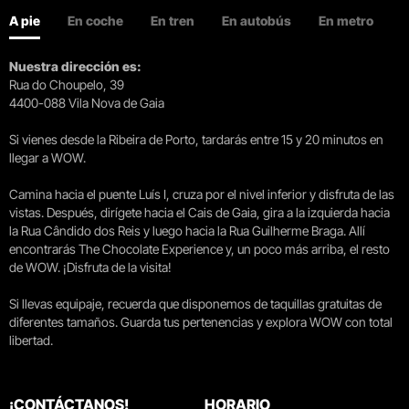
A pie
En coche
En tren
En autobús
En metro
Nuestra dirección es:
Rua do Choupelo, 39
4400-088 Vila Nova de Gaia
Si vienes desde la Ribeira de Porto, tardarás entre 15 y 20 minutos en
llegar a WOW.
Camina hacia el puente Luís I, cruza por el nivel inferior y disfruta de las
vistas. Después, dirígete hacia el Cais de Gaia, gira a la izquierda hacia
la Rua Cândido dos Reis y luego hacia la Rua Guilherme Braga. Allí
encontrarás The Chocolate Experience y, un poco más arriba, el resto
de WOW. ¡Disfruta de la visita!
Si llevas equipaje, recuerda que disponemos de taquillas gratuitas de
diferentes tamaños. Guarda tus pertenencias y explora WOW con total
libertad.
¡CONTÁCTANOS!
HORARIO