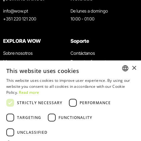
info@wow.pt
De lunes a domingo
+351 220 121 200
10:00 - 01:00
EXPLORA WOW
Soporte
Sobre nosotros
Contáctanos
Museos
Preguntas frecuentes
×
This website uses cookies
Agenda
Términos y condiciones
Noticias
Política de privacidad y cookies
This website uses cookies to improve user experience. By using our
ENGLISH
website you consent to all cookies in accordance with our Cookie
Restaurantes
Trabaja con nosotros
Policy.
Read more
Tarjeta WOW
Canal de denuncias
PORTUGUESE
STRICTLY NECESSARY
PERFORMANCE
Grupos y eventos
Libro de reclamaciones
Servicio educativo
TARGETING
FUNCTIONALITY
UNCLASSIFIED