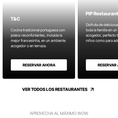
PIP Restauran
T&C
Disfruta de delicios
Cocina tradicional portuguesa con
toda la familia en u
platos reconfortantes, incluida la
acogedor, perfecto 
mejor francesinha, en un ambiente
niños como para adu
acogedor o en terraza.
RESERVAR AHORA
RESERVAR
VER TODOS LOS RESTAURANTES
APROVECHA AL MÁXIMO WOW