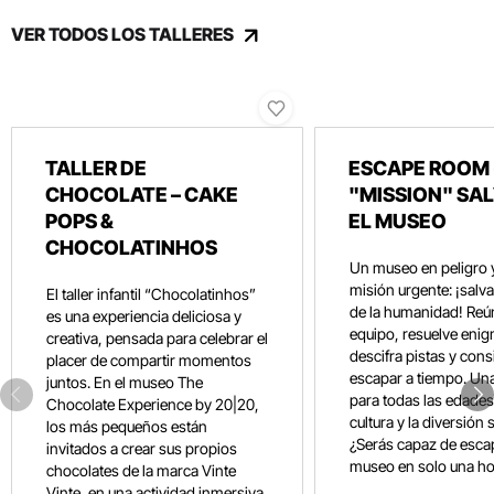
VER TODOS LOS TALLERES
TALLER DE
ESCAPE ROOM 
CHOCOLATE – CAKE
"MISSION" SA
POPS &
EL MUSEO
CHOCOLATINHOS
Un museo en peligro 
misión urgente: ¡salvar
El taller infantil “Chocolatinhos”
de la humanidad! Reún
es una experiencia deliciosa y
equipo, resuelve eni
creativa, pensada para celebrar el
descifra pistas y con
placer de compartir momentos
escapar a tiempo. Un
juntos. En el museo The
para todas las edades
Chocolate Experience by 20|20,
cultura y la diversión 
los más pequeños están
¿Serás capaz de esca
invitados a crear sus propios
museo en solo una ho
chocolates de la marca Vinte
Vinte, en una actividad inmersiva