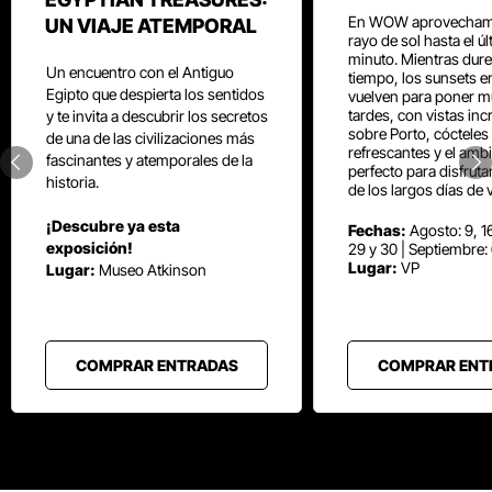
En WOW aprovecham
UN VIAJE ATEMPORAL
rayo de sol hasta el ú
minuto. Mientras dure
Un encuentro con el Antiguo
tiempo, los sunsets e
Egipto que despierta los sentidos
vuelven para poner mú
tardes, con vistas inc
y te invita a descubrir los secretos
sobre Porto, cócteles
de una de las civilizaciones más
refrescantes y el amb
fascinantes y atemporales de la
perfecto para disfrut
historia.
de los largos días de 
¡Descubre ya esta
Fechas:
Agosto: 9, 16
exposición!
29 y 30 | Septiembre:
Lugar:
VP
Lugar:
Museo Atkinson
COMPRAR ENTRADAS
COMPRAR ENT