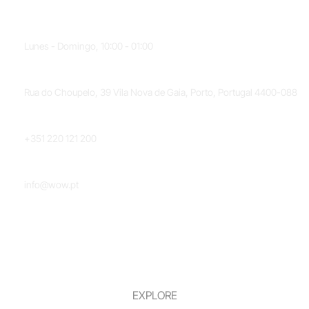
HORARIO
Lunes - Domingo, 10:00 - 01:00
UBICACIÓN
Rua do Choupelo, 39 Vila Nova de Gaia, Porto, Portugal 4400-088
TELÉFONO
+351 220 121 200
CORREO ELECTRÓNICO
info@wow.pt
EXPLORE