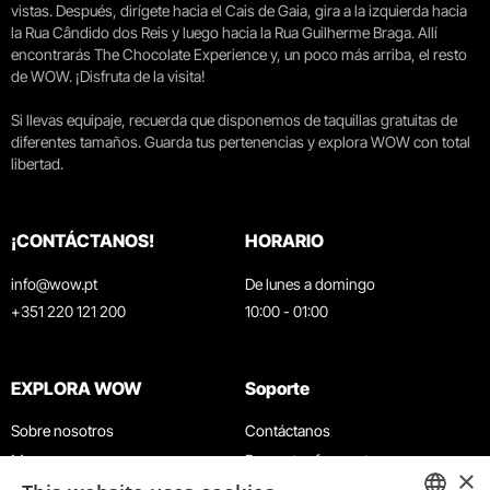
vistas. Después, dirígete hacia el Cais de Gaia, gira a la izquierda hacia
la Rua Cândido dos Reis y luego hacia la Rua Guilherme Braga. Allí
encontrarás The Chocolate Experience y, un poco más arriba, el resto
de WOW. ¡Disfruta de la visita!
Si llevas equipaje, recuerda que disponemos de taquillas gratuitas de
diferentes tamaños. Guarda tus pertenencias y explora WOW con total
libertad.
¡CONTÁCTANOS!
HORARIO
info@wow.pt
De lunes a domingo
+351 220 121 200
10:00 - 01:00
EXPLORA WOW
Soporte
Sobre nosotros
Contáctanos
Museos
Preguntas frecuentes
×
Agenda
Términos y condiciones