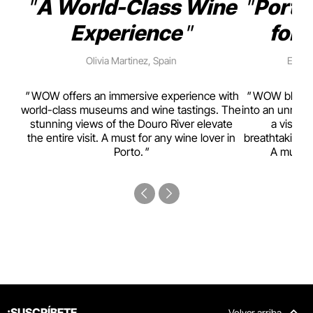
A World-Class Wine
Porto
Experience
for 
Olivia Martinez, Spain
Emma 
rism,
WOW offers an immersive experience with
WOW blends w
ting
world-class museums and wine tastings. The
into an unmiss
to
stunning views of the Douro River elevate
a visual
top
the entire visit. A must for any wine lover in
breathtaking v
Porto.
A must-s
¡SUSCRÍBETE
Volver arriba