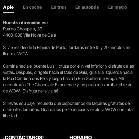
A pie
En coche
En tren
En autobús
En metro
Nuestra dirección es:
Rua do Choupelo, 39
4400-088 Vila Nova de Gaia
Si vienes desde la Ribeira de Porto, tardarás entre 15 y 20 minutos en
llegar a WOW.
Camina hacia el puente Luís I, cruza por el nivel inferior y disfruta de las
vistas. Después, dirígete hacia el Cais de Gaia, gira a la izquierda hacia
la Rua Cândido dos Reis y luego hacia la Rua Guilherme Braga. Allí
encontrarás The Chocolate Experience y, un poco más arriba, el resto
de WOW. ¡Disfruta de la visita!
Si llevas equipaje, recuerda que disponemos de taquillas gratuitas de
diferentes tamaños. Guarda tus pertenencias y explora WOW con total
libertad.
¡CONTÁCTANOS!
HORARIO