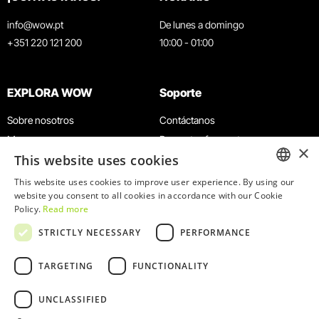
info@wow.pt
De lunes a domingo
+351 220 121 200
10:00 - 01:00
EXPLORA WOW
Soporte
Sobre nosotros
Contáctanos
Museos
Preguntas frecuentes
×
This website uses cookies
Agenda
Términos y condiciones
Noticias
Política de privacidad y cookies
This website uses cookies to improve user experience. By using our
ENGLISH
website you consent to all cookies in accordance with our Cookie
Restaurantes
Trabaja con nosotros
Policy.
Read more
Tarjeta WOW
Canal de denuncias
PORTUGUESE
STRICTLY NECESSARY
PERFORMANCE
Grupos y eventos
Libro de reclamaciones
Servicio educativo
TARGETING
FUNCTIONALITY
UNCLASSIFIED