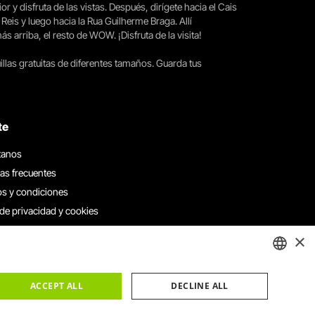
ior y disfruta de las vistas. Después, dirígete hacia el Cais
 Reis y luego hacia la Rua Guilherme Braga. Allí
arriba, el resto de WOW. ¡Disfruta de la visita!
llas gratuitas de diferentes tamaños. Guarda tus
te
tanos
as frecuentes
s y condiciones
 de privacidad y cookies
 con nosotros
×
e denuncias
e reclamaciones
ENGLISH
ACCEPT ALL
DECLINE ALL
PORTUGUESE