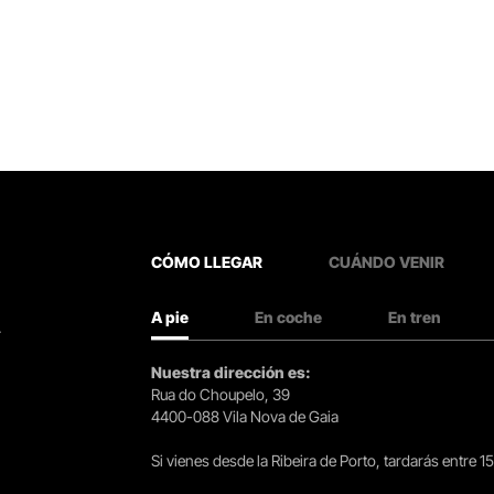
CÓMO LLEGAR
CUÁNDO VENIR
A pie
En coche
En tren
.
Nuestra dirección es:
Rua do Choupelo, 39
4400-088 Vila Nova de Gaia
Si vienes desde la Ribeira de Porto, tardarás entre 