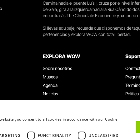
Camina hacia el puente Luís I, cruza por el nivel infer
go
de Gaia, gira a la izquierda hacia la Rua Cândido dos
encontrarás The Chocolate Experience y, un poco más 
Si llevas equipaje, recuerda que disponemos de taqui
pertenencias y explora WOW con total libertad.
EXPLORA WOW
Sopor
Sobre nosotros
Contác
Museos
Pregunt
Agenda
Término
Noticias
Política
Restaurantes
Trabaja
Tarjeta WOW
Canal d
Grupos y eventos
Libro d
website you consent to all cookies in accordance with our Cookie
Servicio educativo
ARGETING
FUNCTIONALITY
UNCLASSIFIED