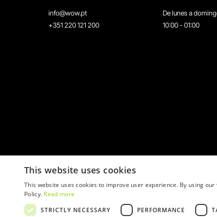
info@wow.pt
De lunes a domin
+351 220 121 200
10:00 - 01:00
This website uses cookies
This website uses cookies to improve user experience. By using our 
Policy.
Read more
STRICTLY NECESSARY
PERFORMANCE
T