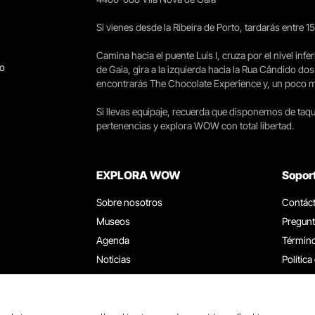
Si vienes desde la Ribeira de Porto, tardarás entre 
Camina hacia el puente Luís I, cruza por el nivel infer
go
de Gaia, gira a la izquierda hacia la Rua Cândido dos
encontrarás The Chocolate Experience y, un poco más 
Si llevas equipaje, recuerda que disponemos de taqui
pertenencias y explora WOW con total libertad.
EXPLORA WOW
Sopor
Sobre nosotros
Contác
Museos
Pregunt
Agenda
Término
Noticias
Política
Restaurantes
Trabaja
Tarjeta WOW
Canal d