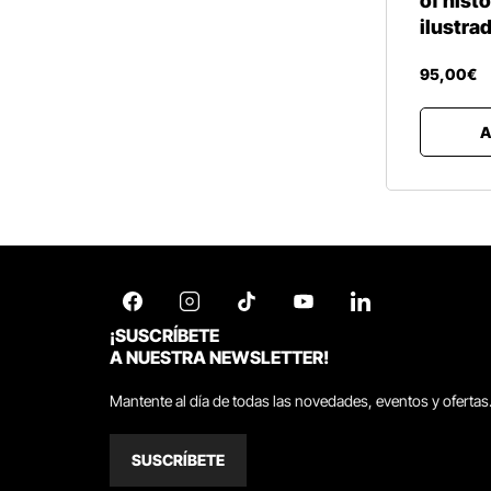
of hist
ilustra
95
,
00
€
A
¡SUSCRÍBETE
A NUESTRA NEWSLETTER!
Mantente al día de todas las novedades, eventos y ofertas
SUSCRÍBETE