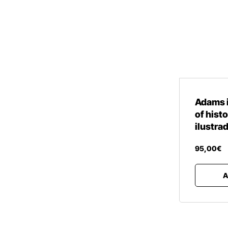
Adams i
of hist
ilustra
95
,
00
€
A