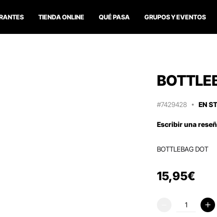
RANTES
TIENDA ONLINE
QUÉ PASA
GRUPOS Y EVENTOS
BOTTLEB
#7429428
EN S
Escribir una rese
BOTTLEBAG DOT
15
,
95
€