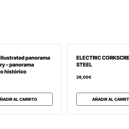
llustrated panorama
ELECTRIC CORKSCR
ory – panorama
STEEL
do histórico
26
,
00
€
ÑADIR AL CARRITO
AÑADIR AL CARRI