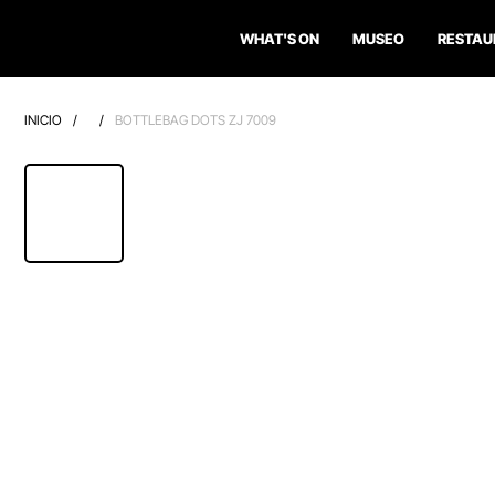
WHAT'S ON
MUSEO
RESTAU
INICIO
/
/
BOTTLEBAG DOTS ZJ 7009