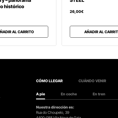
ory – panorama
STEEL
do histórico
26
,
00
€
ÑADIR AL CARRITO
AÑADIR AL CARRI
CÓMO LLEGAR
CUÁNDO VENIR
A pie
En coche
En tren
.
Nuestra dirección es:
Rua do Choupelo, 39
4400-088 Vila Nova de Gaia