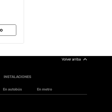
TO
Volver arriba
INSTALACIONES
En autobús
En metro