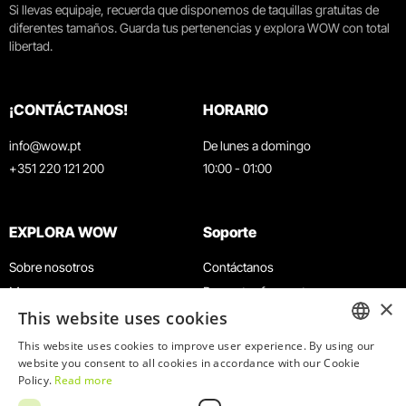
Si llevas equipaje, recuerda que disponemos de taquillas gratuitas de
diferentes tamaños. Guarda tus pertenencias y explora WOW con total
libertad.
¡CONTÁCTANOS!
HORARIO
info@wow.pt
De lunes a domingo
+351 220 121 200
10:00 - 01:00
EXPLORA WOW
Soporte
Sobre nosotros
Contáctanos
Museos
Preguntas frecuentes
×
This website uses cookies
Agenda
Términos y condiciones
Noticias
Política de privacidad y cookies
This website uses cookies to improve user experience. By using our
ENGLISH
website you consent to all cookies in accordance with our Cookie
Restaurantes
Trabaja con nosotros
Policy.
Read more
Tarjeta WOW
Canal de denuncias
PORTUGUESE