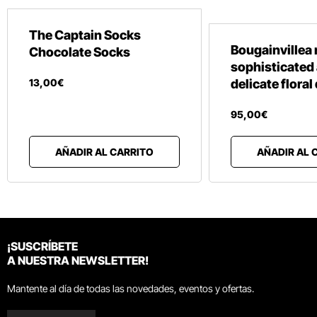
The Captain Socks
Bougainvillea 
Chocolate Socks
sophisticated
13
,
00
€
delicate floral
95
,
00
€
AÑADIR AL CARRITO
AÑADIR AL 
¡SUSCRÍBETE
A NUESTRA NEWSLETTER!
Mantente al día de todas las novedades, eventos y ofertas.