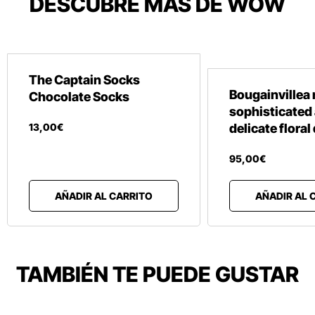
DESCUBRE MÁS DE WOW
The Captain Socks
Bougainvillea 
Chocolate Socks
sophisticated
13
,
00
€
delicate floral
95
,
00
€
AÑADIR AL CARRITO
AÑADIR AL 
TAMBIÉN TE PUEDE GUSTAR