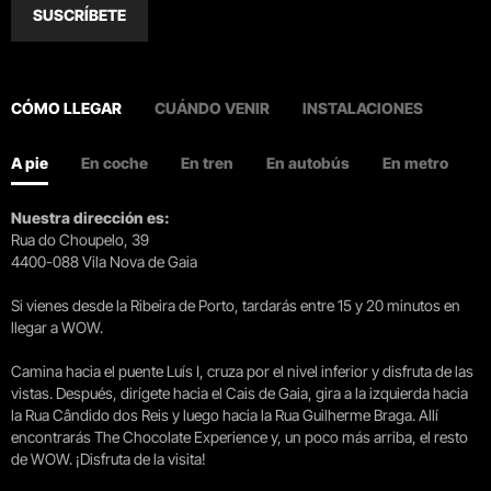
SUSCRÍBETE
CÓMO LLEGAR
CUÁNDO VENIR
INSTALACIONES
A pie
En coche
En tren
En autobús
En metro
Nuestra dirección es:
Rua do Choupelo, 39
4400-088 Vila Nova de Gaia
Si vienes desde la Ribeira de Porto, tardarás entre 15 y 20 minutos en
llegar a WOW.
Camina hacia el puente Luís I, cruza por el nivel inferior y disfruta de las
vistas. Después, dirígete hacia el Cais de Gaia, gira a la izquierda hacia
la Rua Cândido dos Reis y luego hacia la Rua Guilherme Braga. Allí
encontrarás The Chocolate Experience y, un poco más arriba, el resto
de WOW. ¡Disfruta de la visita!