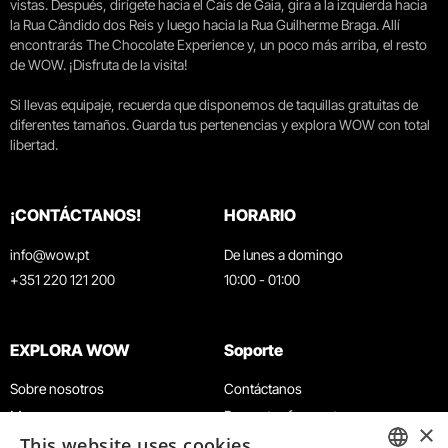
vistas. Después, dirígete hacia el Cais de Gaia, gira a la izquierda hacia
la Rua Cândido dos Reis y luego hacia la Rua Guilherme Braga. Allí
encontrarás The Chocolate Experience y, un poco más arriba, el resto
de WOW. ¡Disfruta de la visita!
Si llevas equipaje, recuerda que disponemos de taquillas gratuitas de
diferentes tamaños. Guarda tus pertenencias y explora WOW con total
libertad.
¡CONTÁCTANOS!
HORARIO
info@wow.pt
De lunes a domingo
+351 220 121 200
10:00 - 01:00
EXPLORA WOW
Soporte
Sobre nosotros
Contáctanos
Museos
Preguntas frecuentes
×
This website uses cookies
Agenda
Términos y condiciones