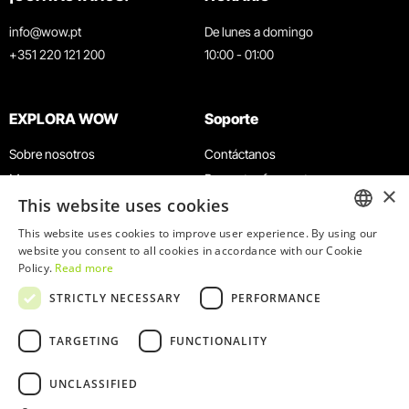
info@wow.pt
De lunes a domingo
+351 220 121 200
10:00 - 01:00
EXPLORA WOW
Soporte
Sobre nosotros
Contáctanos
Museos
Preguntas frecuentes
×
This website uses cookies
Agenda
Términos y condiciones
Noticias
Política de privacidad y cookies
This website uses cookies to improve user experience. By using our
ENGLISH
website you consent to all cookies in accordance with our Cookie
Restaurantes
Trabaja con nosotros
Policy.
Read more
Tarjeta WOW
Canal de denuncias
PORTUGUESE
STRICTLY NECESSARY
PERFORMANCE
Grupos y eventos
Libro de reclamaciones
Servicio educativo
TARGETING
FUNCTIONALITY
UNCLASSIFIED