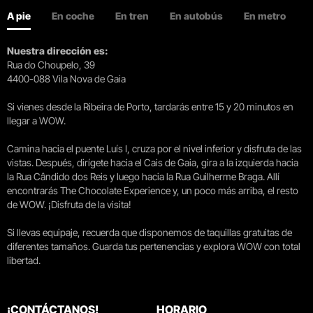
A pie
En coche
En tren
En autobús
En metro
Nuestra dirección es:
Rua do Choupelo, 39
4400-088 Vila Nova de Gaia
Si vienes desde la Ribeira de Porto, tardarás entre 15 y 20 minutos en
llegar a WOW.
Camina hacia el puente Luís I, cruza por el nivel inferior y disfruta de las
vistas. Después, dirígete hacia el Cais de Gaia, gira a la izquierda hacia
la Rua Cândido dos Reis y luego hacia la Rua Guilherme Braga. Allí
encontrarás The Chocolate Experience y, un poco más arriba, el resto
de WOW. ¡Disfruta de la visita!
Si llevas equipaje, recuerda que disponemos de taquillas gratuitas de
diferentes tamaños. Guarda tus pertenencias y explora WOW con total
libertad.
¡CONTÁCTANOS!
HORARIO