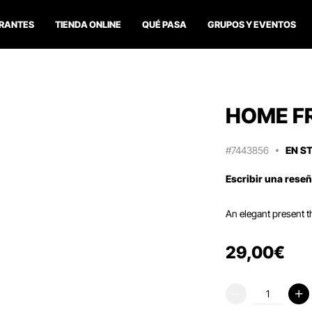
RANTES
TIENDA ONLINE
QUÉ PASA
GRUPOS Y EVENTOS
HOME F
#7443856
EN S
Escribir una rese
An elegant present t
29
,
00
€