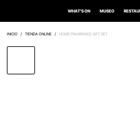
WHAT'S ON
MUSEO
RESTAU
INICIO
/
TIENDA ONLINE
/
HOME FRAGRANCE GIFT SET