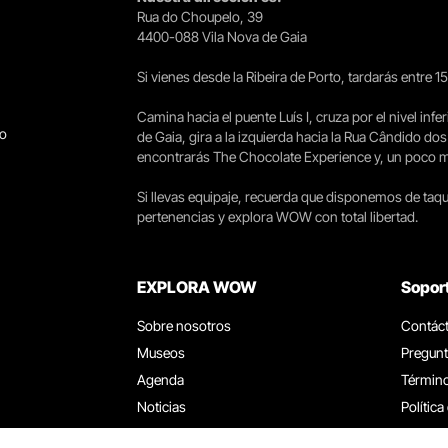
Rua do Choupelo, 39
4400-088 Vila Nova de Gaia
Si vienes desde la Ribeira de Porto, tardarás entre 
Camina hacia el puente Luís I, cruza por el nivel infer
go
de Gaia, gira a la izquierda hacia la Rua Cândido dos
encontrarás The Chocolate Experience y, un poco más 
Si llevas equipaje, recuerda que disponemos de taqui
pertenencias y explora WOW con total libertad.
EXPLORA WOW
Sopor
Sobre nosotros
Contác
Museos
Pregunt
Agenda
Término
Noticias
Política
Restaurantes
Trabaja