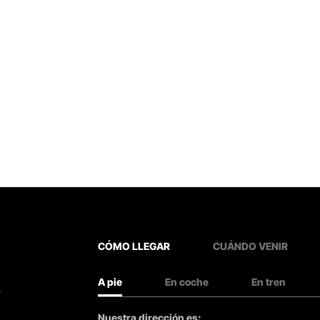
CÓMO LLEGAR
CUÁNDO VENIR
A pie
En coche
En tren
.
Nuestra dirección es: