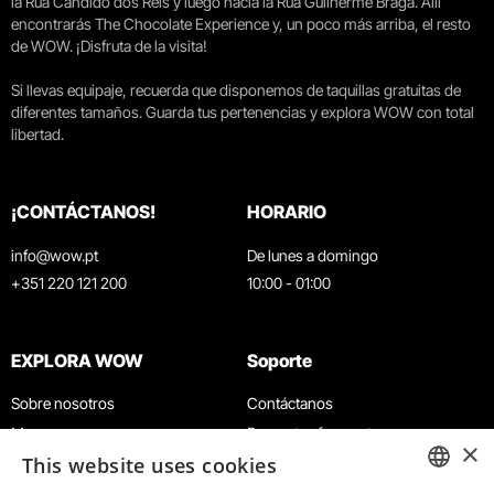
la Rua Cândido dos Reis y luego hacia la Rua Guilherme Braga. Allí
encontrarás The Chocolate Experience y, un poco más arriba, el resto
de WOW. ¡Disfruta de la visita!
Si llevas equipaje, recuerda que disponemos de taquillas gratuitas de
diferentes tamaños. Guarda tus pertenencias y explora WOW con total
libertad.
¡CONTÁCTANOS!
HORARIO
info@wow.pt
De lunes a domingo
+351 220 121 200
10:00 - 01:00
EXPLORA WOW
Soporte
Sobre nosotros
Contáctanos
Museos
Preguntas frecuentes
×
This website uses cookies
Agenda
Términos y condiciones
Noticias
Política de privacidad y cookies