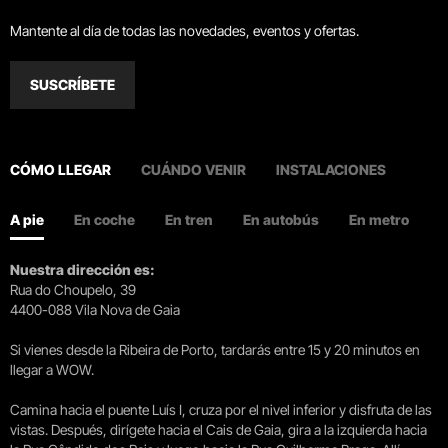
Mantente al día de todas las novedades, eventos y ofertas.
SUSCRÍBETE
CÓMO LLEGAR
CUÁNDO VENIR
INSTALACIONES
A pie
En coche
En tren
En autobús
En metro
Nuestra dirección es:
Rua do Choupelo, 39
4400-088 Vila Nova de Gaia
Si vienes desde la Ribeira de Porto, tardarás entre 15 y 20 minutos en
llegar a WOW.
Camina hacia el puente Luís I, cruza por el nivel inferior y disfruta de las
vistas. Después, dirígete hacia el Cais de Gaia, gira a la izquierda hacia