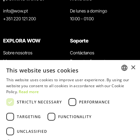
info@wow.pt
De lunes a domingo
+351 220 121 200
10:00 - 01:00
EXPLORA WOW
Soporte
Sobre nosotros
Contáctanos
Museos
Preguntas frecuentes
×
This website uses cookies
Agenda
Términos y condiciones
Noticias
Política de privacidad y cookies
This website uses cookies to improve user experience. By using our
ENGLISH
website you consent to all cookies in accordance with our Cookie
Restaurantes
Trabaja con nosotros
Policy.
Read more
Tarjeta WOW
Canal de denuncias
PORTUGUESE
STRICTLY NECESSARY
PERFORMANCE
Grupos y eventos
Libro de reclamaciones
Servicio educativo
TARGETING
FUNCTIONALITY
UNCLASSIFIED