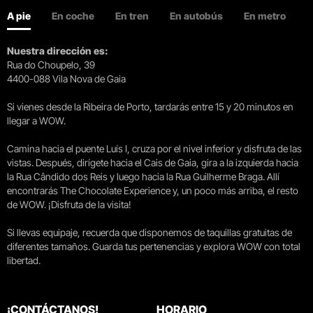
A pie
En coche
En tren
En autobús
En metro
Nuestra dirección es:
Rua do Choupelo, 39
4400-088 Vila Nova de Gaia
Si vienes desde la Ribeira de Porto, tardarás entre 15 y 20 minutos en
llegar a WOW.
Camina hacia el puente Luís I, cruza por el nivel inferior y disfruta de las
vistas. Después, dirígete hacia el Cais de Gaia, gira a la izquierda hacia
la Rua Cândido dos Reis y luego hacia la Rua Guilherme Braga. Allí
encontrarás The Chocolate Experience y, un poco más arriba, el resto
de WOW. ¡Disfruta de la visita!
Si llevas equipaje, recuerda que disponemos de taquillas gratuitas de
diferentes tamaños. Guarda tus pertenencias y explora WOW con total
libertad.
¡CONTÁCTANOS!
HORARIO