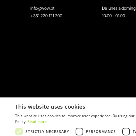
info@wow.pt
De lunes a domin
+351 220 121 200
10:00 - 01:00
This website uses cookies
This website uses cookies to improve user experience. By using our 
Policy.
Read more
STRICTLY NECESSARY
PERFORMANCE
T