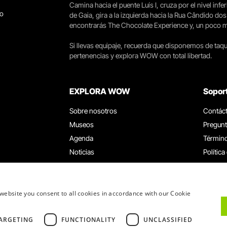
Camina hacia el puente Luís I, cruza por el nivel infer
go
de Gaia, gira a la izquierda hacia la Rua Cândido dos
encontrarás The Chocolate Experience y, un poco más 
Si llevas equipaje, recuerda que disponemos de taqui
pertenencias y explora WOW con total libertad.
EXPLORA WOW
Sopor
Sobre nosotros
Contác
Museos
Pregunt
Agenda
Término
Noticias
Política
Restaurantes
Trabaja
Tarjeta WOW
Canal d
Grupos y eventos
Libro d
website you consent to all cookies in accordance with our Cookie
Servicio educativo
ARGETING
FUNCTIONALITY
UNCLASSIFIED