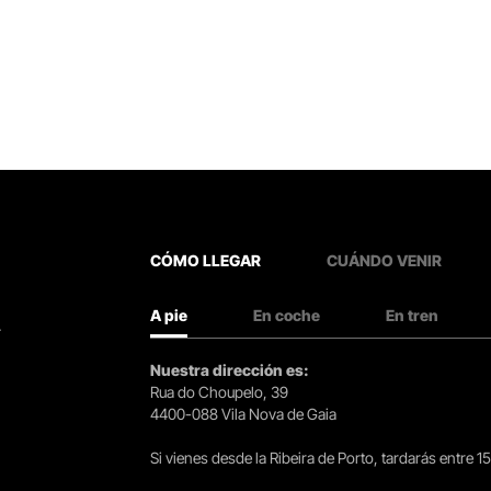
CÓMO LLEGAR
CUÁNDO VENIR
A pie
En coche
En tren
.
Nuestra dirección es:
Rua do Choupelo, 39
4400-088 Vila Nova de Gaia
Si vienes desde la Ribeira de Porto, tardarás entre 