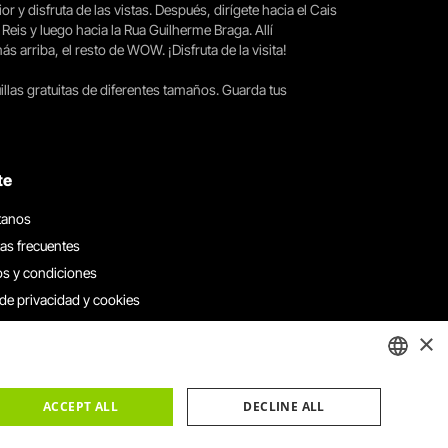
ior y disfruta de las vistas. Después, dirígete hacia el Cais
 Reis y luego hacia la Rua Guilherme Braga. Allí
arriba, el resto de WOW. ¡Disfruta de la visita!
llas gratuitas de diferentes tamaños. Guarda tus
te
tanos
as frecuentes
s y condiciones
 de privacidad y cookies
 con nosotros
×
e denuncias
e reclamaciones
ENGLISH
ACCEPT ALL
DECLINE ALL
PORTUGUESE