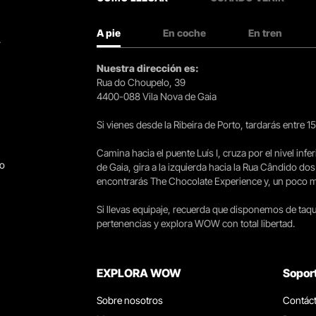
A pie
En coche
En tren
.
Nuestra dirección es:
Rua do Choupelo, 39
4400-088 Vila Nova de Gaia
Si vienes desde la Ribeira de Porto, tardarás entre 
Camina hacia el puente Luís I, cruza por el nivel infer
go
de Gaia, gira a la izquierda hacia la Rua Cândido dos
encontrarás The Chocolate Experience y, un poco más 
Si llevas equipaje, recuerda que disponemos de taqui
pertenencias y explora WOW con total libertad.
EXPLORA WOW
Sopor
Sobre nosotros
Contác