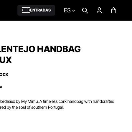
ES
ENTRADAS
LENTEJO HANDBAG
UX
TOCK
ña
 Bordeaux by My Mimu. A timeless cork handbag with handcrafted
ired by the soul of southern Portugal.