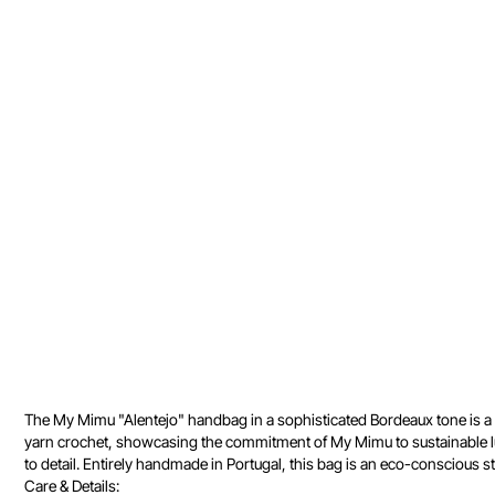
The My Mimu "Alentejo" handbag in a sophisticated Bordeaux tone is a tri
yarn crochet, showcasing the commitment of My Mimu to sustainable luxu
to detail. Entirely handmade in Portugal, this bag is an eco-conscious 
Care & Details: