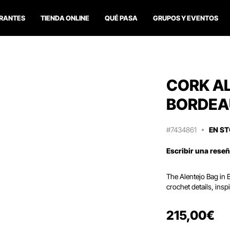
RANTES
TIENDA ONLINE
QUÉ PASA
GRUPOS Y EVENTOS
CORK A
BORDEA
#7434861
EN S
Escribir una rese
The Alentejo Bag in
crochet details, insp
215
,
00
€