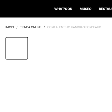
WHAT'S ON
MUSEO
RESTAU
INICIO
/
TIENDA ONLINE
/
CORK ALENTEJO HANDBAG BORDEAUX