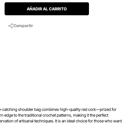
AÑADIR AL CARRITO
Compartir
s eye-catching shoulder bag combines high-quality red cork—prized for
 edge to the traditional crochet patterns, making it the perfect
ervation of artisanal techniques. It is an ideal choice for those who want