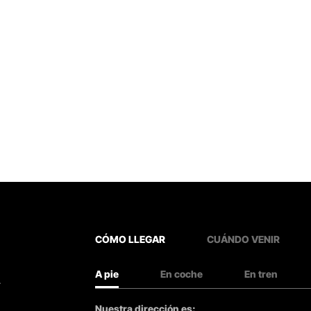
CÓMO LLEGAR
CUÁNDO VENIR
A pie
En coche
En tren
.
Nuestra dirección es: