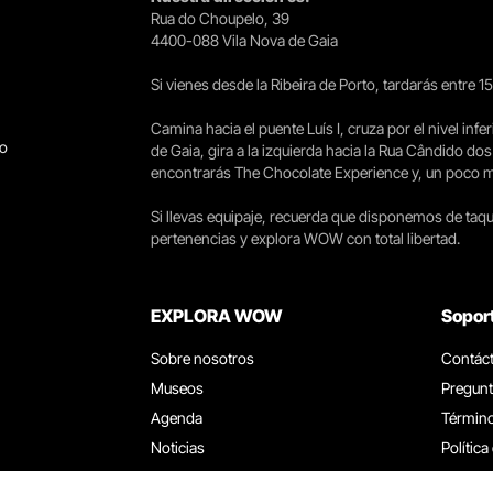
Rua do Choupelo, 39
4400-088 Vila Nova de Gaia
Si vienes desde la Ribeira de Porto, tardarás entre 
Camina hacia el puente Luís I, cruza por el nivel infer
go
de Gaia, gira a la izquierda hacia la Rua Cândido dos
encontrarás The Chocolate Experience y, un poco más 
Si llevas equipaje, recuerda que disponemos de taqui
pertenencias y explora WOW con total libertad.
EXPLORA WOW
Sopor
Sobre nosotros
Contác
Museos
Pregunt
Agenda
Término
Noticias
Política
Restaurantes
Trabaja