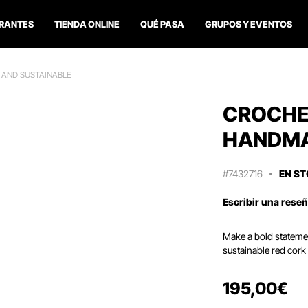
RANTES
TIENDA ONLINE
QUÉ PASA
GRUPOS Y EVENTOS
 AND SUSTAINABLE
CROCHET
HANDMA
#7432716
EN S
Escribir una rese
Make a bold statemen
sustainable red cork
195
,
00
€