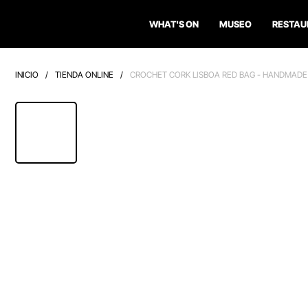
WHAT'S ON
MUSEO
RESTAU
INICIO
/
TIENDA ONLINE
/
CROCHET CORK LISBOA RED BAG - HANDMADE