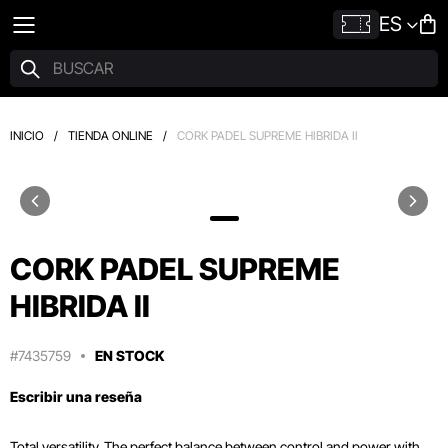
ES
INICIO
/
TIENDA ONLINE
/
CORK PADEL SUPREME HIBRIDA II
CORK PADEL SUPREME
HIBRIDA II
#7435759
EN STOCK
Escribir una reseña
Total versatility. The perfect balance between control and power with