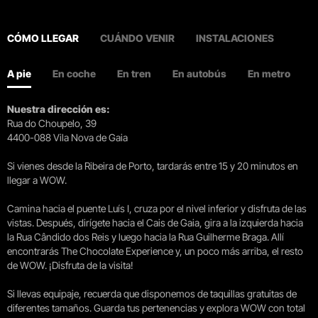
CÓMO LLEGAR
CUÁNDO VENIR
INSTALACIONES
A pie
En coche
En tren
En autobús
En metro
Nuestra dirección es:
Rua do Choupelo, 39
4400-088 Vila Nova de Gaia
Si vienes desde la Ribeira de Porto, tardarás entre 15 y 20 minutos en
llegar a WOW.
Camina hacia el puente Luís I, cruza por el nivel inferior y disfruta de las
vistas. Después, dirígete hacia el Cais de Gaia, gira a la izquierda hacia
la Rua Cândido dos Reis y luego hacia la Rua Guilherme Braga. Allí
encontrarás The Chocolate Experience y, un poco más arriba, el resto
de WOW. ¡Disfruta de la visita!
Si llevas equipaje, recuerda que disponemos de taquillas gratuitas de
diferentes tamaños. Guarda tus pertenencias y explora WOW con total