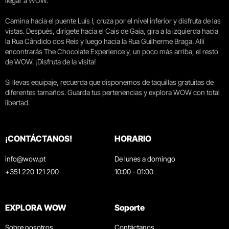
llegar a WOW.
Camina hacia el puente Luís I, cruza por el nivel inferior y disfruta de las
vistas. Después, dirígete hacia el Cais de Gaia, gira a la izquierda hacia
la Rua Cândido dos Reis y luego hacia la Rua Guilherme Braga. Allí
encontrarás The Chocolate Experience y, un poco más arriba, el resto
de WOW. ¡Disfruta de la visita!
Si llevas equipaje, recuerda que disponemos de taquillas gratuitas de
diferentes tamaños. Guarda tus pertenencias y explora WOW con total
libertad.
¡CONTÁCTANOS!
HORARIO
info@wow.pt
De lunes a domingo
+351 220 121 200
10:00 - 01:00
EXPLORA WOW
Soporte
Sobre nosotros
Contáctanos