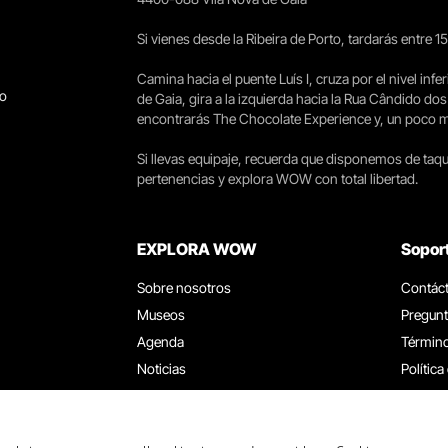
Si vienes desde la Ribeira de Porto, tardarás entre 
Camina hacia el puente Luís I, cruza por el nivel infer
go
de Gaia, gira a la izquierda hacia la Rua Cândido dos
encontrarás The Chocolate Experience y, un poco más 
Si llevas equipaje, recuerda que disponemos de taqui
pertenencias y explora WOW con total libertad.
EXPLORA WOW
Sopor
Sobre nosotros
Contác
Museos
Pregunt
Agenda
Término
Noticias
Política
Restaurantes
Trabaja
Tarjeta WOW
Canal d