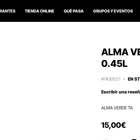
RANTES
TIENDA ONLINE
QUÉ PASA
GRUPOS Y EVENTOS
ALMA VE
0.45L
#7430527
EN S
Escribir una rese
ALMA VERDE TA
15
,
00
€