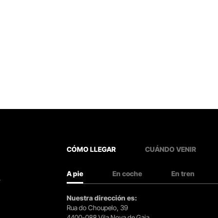
CÓMO LLEGAR
CUÁNDO VENIR
A pie
En coche
En tren
.
Nuestra dirección es:
Rua do Choupelo, 39
4400-088 Vila Nova de Gaia