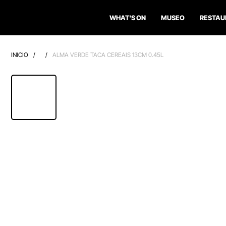
WHAT'S ON
MUSEO
RESTAU
INICIO
/
/
ALMA VERDE TACA CEREAIS 13CM 0.45L