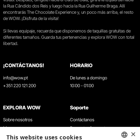
la Rua Cândido dos Reis y luego hacia la Rua Guilherme Braga. Allí
encontrarás The Chocolate Experience y, un poco más arriba, el resto
de WOW. ¡Disfruta de la visita!
Si llevas equipaje, recuerda que disponemos de taquillas gratuitas de
diferentes tamaños. Guarda tus pertenencias y explora WOW con total
libertad.
¡CONTÁCTANOS!
HORARIO
info@wow.pt
De lunes a domingo
+351 220 121 200
10:00 - 01:00
EXPLORA WOW
Soporte
Sobre nosotros
Contáctanos
Museos
Preguntas frecuentes
×
This website uses cookies
Agenda
Términos y condiciones