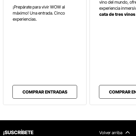
vino del mundo, ofr
¡Prepárate para vivir WOW al
experiencia inmersi
máximo! Una entrada. Cinco
cata de tres vino
experiencias.
COMPRAR ENTRADAS
COMPRAR E
¡SUSCRÍBETE
Volver arriba