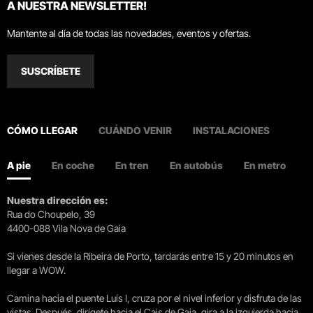
A NUESTRA NEWSLETTER!
Mantente al día de todas las novedades, eventos y ofertas.
SUSCRÍBETE
CÓMO LLEGAR
CUÁNDO VENIR
INSTALACIONES
A pie
En coche
En tren
En autobús
En metro
Nuestra dirección es:
Rua do Choupelo, 39
4400-088 Vila Nova de Gaia
Si vienes desde la Ribeira de Porto, tardarás entre 15 y 20 minutos en
llegar a WOW.
Camina hacia el puente Luís I, cruza por el nivel inferior y disfruta de las
vistas. Después, dirígete hacia el Cais de Gaia, gira a la izquierda hacia