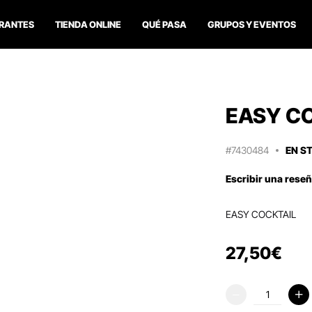
RANTES
TIENDA ONLINE
QUÉ PASA
GRUPOS Y EVENTOS
EASY C
#7430484
EN S
Escribir una rese
EASY COCKTAIL
27
,
50
€