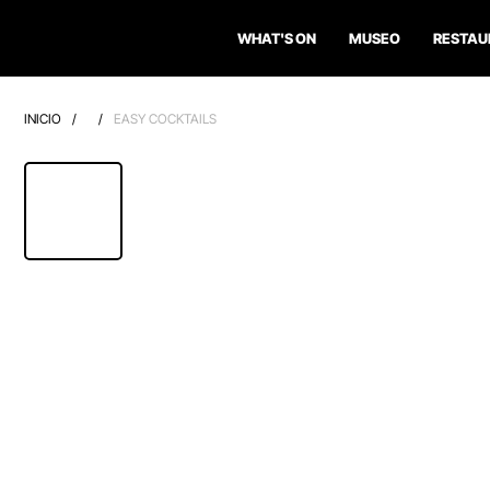
WHAT'S ON
MUSEO
RESTAU
INICIO
/
/
EASY COCKTAILS