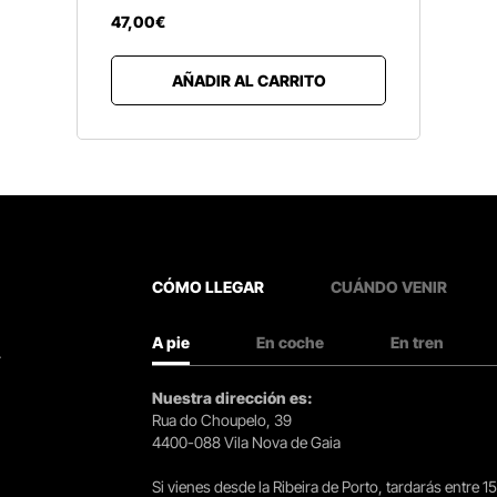
47
,
00
€
AÑADIR AL CARRITO
CÓMO LLEGAR
CUÁNDO VENIR
A pie
En coche
En tren
.
Nuestra dirección es:
Rua do Choupelo, 39
4400-088 Vila Nova de Gaia
Si vienes desde la Ribeira de Porto, tardarás entre 