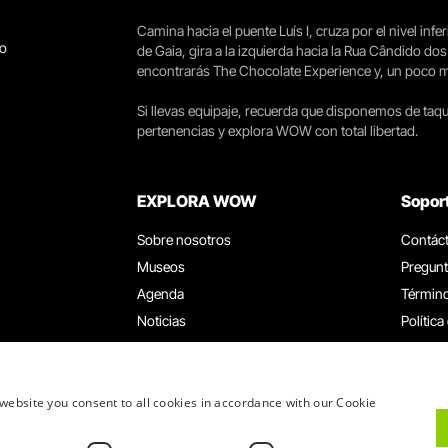
Camina hacia el puente Luís I, cruza por el nivel infer
go
de Gaia, gira a la izquierda hacia la Rua Cândido dos
encontrarás The Chocolate Experience y, un poco más 
Si llevas equipaje, recuerda que disponemos de taqui
pertenencias y explora WOW con total libertad.
EXPLORA WOW
Sopor
Sobre nosotros
Contác
Museos
Pregunt
Agenda
Término
Noticias
Política
Restaurantes
Trabaja
Tarjeta WOW
Canal d
Grupos y eventos
Libro d
website you consent to all cookies in accordance with our Cookie
Servicio educativo