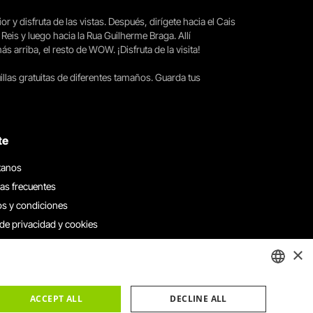
ior y disfruta de las vistas. Después, dirígete hacia el Cais
 Reis y luego hacia la Rua Guilherme Braga. Allí
arriba, el resto de WOW. ¡Disfruta de la visita!
llas gratuitas de diferentes tamaños. Guarda tus
te
tanos
as frecuentes
s y condiciones
 de privacidad y cookies
 con nosotros
×
e denuncias
e reclamaciones
ENGLISH
ACCEPT ALL
DECLINE ALL