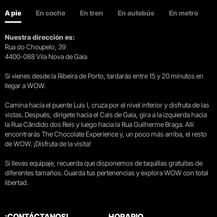
A pie
En coche
En tren
En autobús
En metro
Nuestra dirección es:
Rua do Choupelo, 39
4400-088 Vila Nova de Gaia
Si vienes desde la Ribeira de Porto, tardarás entre 15 y 20 minutos en
llegar a WOW.
Camina hacia el puente Luís I, cruza por el nivel inferior y disfruta de las
vistas. Después, dirígete hacia el Cais de Gaia, gira a la izquierda hacia
la Rua Cândido dos Reis y luego hacia la Rua Guilherme Braga. Allí
encontrarás The Chocolate Experience y, un poco más arriba, el resto
de WOW. ¡Disfruta de la visita!
Si llevas equipaje, recuerda que disponemos de taquillas gratuitas de
diferentes tamaños. Guarda tus pertenencias y explora WOW con total
libertad.
¡CONTÁCTANOS!
HORARIO