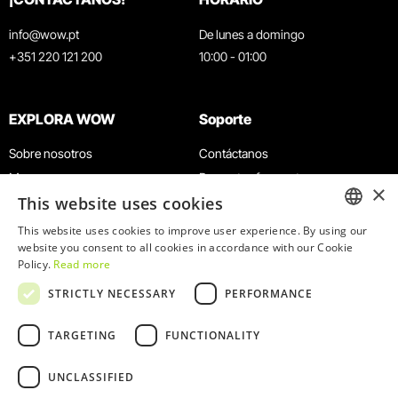
info@wow.pt
De lunes a domingo
+351 220 121 200
10:00 - 01:00
EXPLORA WOW
Soporte
Sobre nosotros
Contáctanos
Museos
Preguntas frecuentes
×
This website uses cookies
Agenda
Términos y condiciones
Noticias
Política de privacidad y cookies
This website uses cookies to improve user experience. By using our
ENGLISH
website you consent to all cookies in accordance with our Cookie
Restaurantes
Trabaja con nosotros
Policy.
Read more
Tarjeta WOW
Canal de denuncias
PORTUGUESE
STRICTLY NECESSARY
PERFORMANCE
Grupos y eventos
Libro de reclamaciones
Servicio educativo
TARGETING
FUNCTIONALITY
UNCLASSIFIED