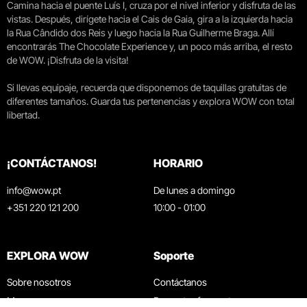
Camina hacia el puente Luís I, cruza por el nivel inferior y disfruta de las
vistas. Después, dirígete hacia el Cais de Gaia, gira a la izquierda hacia
la Rua Cândido dos Reis y luego hacia la Rua Guilherme Braga. Allí
encontrarás The Chocolate Experience y, un poco más arriba, el resto
de WOW. ¡Disfruta de la visita!
Si llevas equipaje, recuerda que disponemos de taquillas gratuitas de
diferentes tamaños. Guarda tus pertenencias y explora WOW con total
libertad.
¡CONTÁCTANOS!
HORARIO
info@wow.pt
De lunes a domingo
+351 220 121 200
10:00 - 01:00
EXPLORA WOW
Soporte
Sobre nosotros
Contáctanos
Museos
Preguntas frecuentes