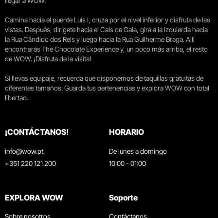
llegar a WOW.
Camina hacia el puente Luís I, cruza por el nivel inferior y disfruta de las
vistas. Después, dirígete hacia el Cais de Gaia, gira a la izquierda hacia
la Rua Cândido dos Reis y luego hacia la Rua Guilherme Braga. Allí
encontrarás The Chocolate Experience y, un poco más arriba, el resto
de WOW. ¡Disfruta de la visita!
Si llevas equipaje, recuerda que disponemos de taquillas gratuitas de
diferentes tamaños. Guarda tus pertenencias y explora WOW con total
libertad.
¡CONTÁCTANOS!
HORARIO
info@wow.pt
De lunes a domingo
+351 220 121 200
10:00 - 01:00
EXPLORA WOW
Soporte
Sobre nosotros
Contáctanos