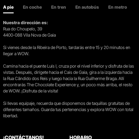
A pie
En coche
En tren
En autobús
En metro
Nuestra dirección es:
Rua do Choupelo, 39
4400-088 Vila Nova de Gaia
Si vienes desde la Ribeira de Porto, tardarás entre 15 y 20 minutos en
llegar a WOW.
Camina hacia el puente Luís I, cruza por el nivel inferior y disfruta de las
vistas. Después, dirígete hacia el Cais de Gaia, gira a la izquierda hacia
la Rua Cândido dos Reis y luego hacia la Rua Guilherme Braga. Allí
encontrarás The Chocolate Experience y, un poco más arriba, el resto
de WOW. ¡Disfruta de la visita!
Si llevas equipaje, recuerda que disponemos de taquillas gratuitas de
diferentes tamaños. Guarda tus pertenencias y explora WOW con total
libertad.
¡CONTÁCTANOS!
HORARIO