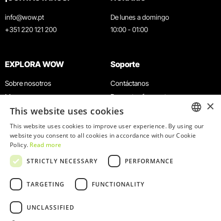
info@wow.pt
De lunes a domingo
+351 220 121 200
10:00 - 01:00
EXPLORA WOW
Soporte
Sobre nosotros
Contáctanos
Museos
Preguntas frecuentes
×
This website uses cookies
Agenda
Términos y condiciones
Noticias
Política de privacidad y cookies
This website uses cookies to improve user experience. By using our
ENGLISH
website you consent to all cookies in accordance with our Cookie
Restaurantes
Trabaja con nosotros
Policy.
Read more
Tarjeta WOW
Canal de denuncias
PORTUGUESE
STRICTLY NECESSARY
PERFORMANCE
Grupos y eventos
Libro de reclamaciones
Servicio educativo
TARGETING
FUNCTIONALITY
UNCLASSIFIED