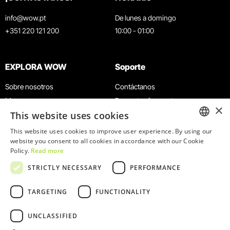
info@wow.pt
De lunes a domingo
+351 220 121 200
10:00 - 01:00
EXPLORA WOW
Soporte
Sobre nosotros
Contáctanos
Museos
Preguntas frecuentes
×
This website uses cookies
Agenda
Términos y condiciones
Noticias
Política de privacidad y cookies
This website uses cookies to improve user experience. By using our
ENGLISH
website you consent to all cookies in accordance with our Cookie
Restaurantes
Trabaja con nosotros
Policy.
Read more
Tarjeta WOW
Canal de denuncias
PORTUGUESE
STRICTLY NECESSARY
PERFORMANCE
Grupos y eventos
Libro de reclamaciones
Servicio educativo
TARGETING
FUNCTIONALITY
UNCLASSIFIED