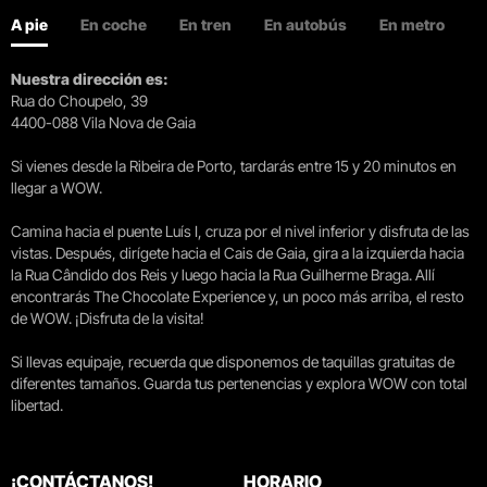
A pie
En coche
En tren
En autobús
En metro
Nuestra dirección es:
Rua do Choupelo, 39
4400-088 Vila Nova de Gaia
Si vienes desde la Ribeira de Porto, tardarás entre 15 y 20 minutos en
llegar a WOW.
Camina hacia el puente Luís I, cruza por el nivel inferior y disfruta de las
vistas. Después, dirígete hacia el Cais de Gaia, gira a la izquierda hacia
la Rua Cândido dos Reis y luego hacia la Rua Guilherme Braga. Allí
encontrarás The Chocolate Experience y, un poco más arriba, el resto
de WOW. ¡Disfruta de la visita!
Si llevas equipaje, recuerda que disponemos de taquillas gratuitas de
diferentes tamaños. Guarda tus pertenencias y explora WOW con total
libertad.
¡CONTÁCTANOS!
HORARIO