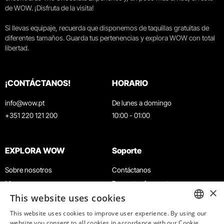
de WOW. ¡Disfruta de la visita!
Si llevas equipaje, recuerda que disponemos de taquillas gratuitas de
diferentes tamaños. Guarda tus pertenencias y explora WOW con total
libertad.
¡CONTÁCTANOS!
HORARIO
info@wow.pt
De lunes a domingo
+351 220 121 200
10:00 - 01:00
EXPLORA WOW
Soporte
Sobre nosotros
Contáctanos
Museos
Preguntas frecuentes
×
This website uses cookies
Agenda
Términos y condiciones
Noticias
Política de privacidad y cookies
This website uses cookies to improve user experience. By using our
ENGLISH
website you consent to all cookies in accordance with our Cookie
Restaurantes
Trabaja con nosotros