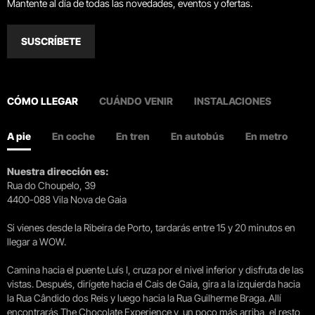
Mantente al día de todas las novedades, eventos y ofertas.
SUSCRÍBETE
CÓMO LLEGAR
CUÁNDO VENIR
INSTALACIONES
A pie
En coche
En tren
En autobús
En metro
Nuestra dirección es:
Rua do Choupelo, 39
4400-088 Vila Nova de Gaia
Si vienes desde la Ribeira de Porto, tardarás entre 15 y 20 minutos en
llegar a WOW.
Camina hacia el puente Luís I, cruza por el nivel inferior y disfruta de las
vistas. Después, dirígete hacia el Cais de Gaia, gira a la izquierda hacia
la Rua Cândido dos Reis y luego hacia la Rua Guilherme Braga. Allí
encontrarás The Chocolate Experience y, un poco más arriba, el resto