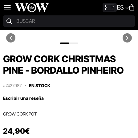
ES
GROW CORK CHRISTMAS
PINE - BORDALLO PINHEIRO
#7427987
EN STOCK
Escribir una reseña
GROW CORK POT
24
,
90
€