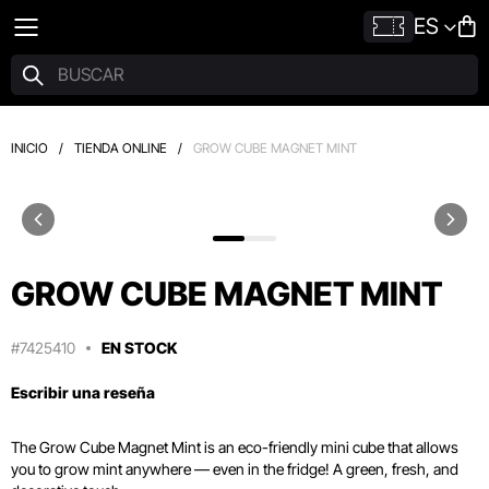
ES
INICIO
/
TIENDA ONLINE
/
GROW CUBE MAGNET MINT
GROW CUBE MAGNET MINT
#7425410
EN STOCK
Escribir una reseña
The Grow Cube Magnet Mint is an eco-friendly mini cube that allows
you to grow mint anywhere — even in the fridge! A green, fresh, and