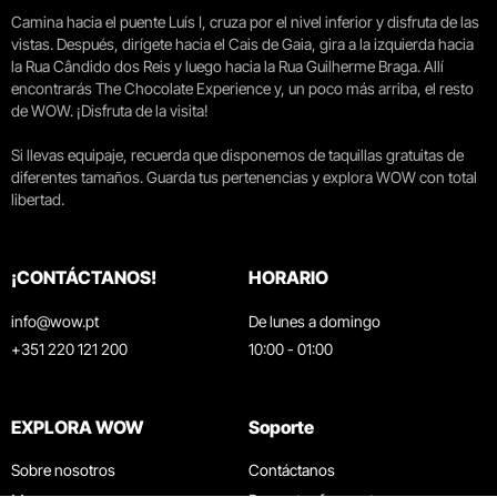
Camina hacia el puente Luís I, cruza por el nivel inferior y disfruta de las
vistas. Después, dirígete hacia el Cais de Gaia, gira a la izquierda hacia
la Rua Cândido dos Reis y luego hacia la Rua Guilherme Braga. Allí
encontrarás The Chocolate Experience y, un poco más arriba, el resto
de WOW. ¡Disfruta de la visita!
Si llevas equipaje, recuerda que disponemos de taquillas gratuitas de
diferentes tamaños. Guarda tus pertenencias y explora WOW con total
libertad.
¡CONTÁCTANOS!
HORARIO
info@wow.pt
De lunes a domingo
+351 220 121 200
10:00 - 01:00
EXPLORA WOW
Soporte
Sobre nosotros
Contáctanos